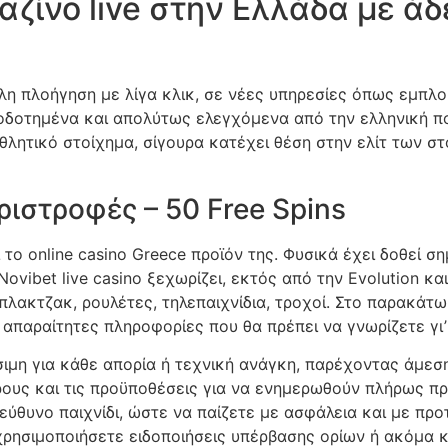
ζίνο live στην Ελλάδα με άδ
η πλοήγηση με λίγα κλικ, σε νέες υπηρεσίες όπως εμπλου
ειοδοτημένα και απολύτως ελεγχόμενα από την ελληνική πο
αθλητικό στοίχημα, σίγουρα κατέχει θέση στην ελίτ των στ
ιστροφές – 50 Free Spins
ο online casino Greece προϊόν της. Φυσικά έχει δοθεί σημ
vibet live casino ξεχωρίζει, εκτός από την Evolution και τ
μπλακτζακ, ρουλέτες, τηλεπαιχνίδια, τροχοί. Στο παρακάτω 
ς απαραίτητες πληροφορίες που θα πρέπει να γνωρίζετε γι’
ιμη για κάθε απορία ή τεχνική ανάγκη, παρέχοντας άμεση 
ρους και τις προϋποθέσεις για να ενημερωθούν πλήρως πρ
εύθυνο παιχνίδι, ώστε να παίζετε με ασφάλεια και με πρ
 χρησιμοποιήσετε ειδοποιήσεις υπέρβασης ορίων ή ακόμα