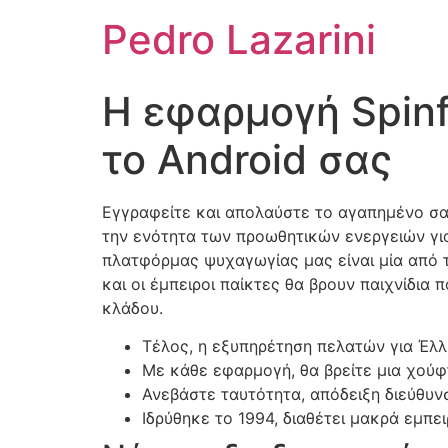
Pedro Lazarini
Η εφαρμογή Spinfe
το Android σας
Εγγραφείτε και απολαύστε το αγαπημένο σ
την ενότητα των προωθητικών ενεργειών για
πλατφόρμας ψυχαγωγίας μας είναι μία από τ
και οι έμπειροι παίκτες θα βρουν παιχνίδια
κλάδου.
Τέλος, η εξυπηρέτηση πελατών για Έλλη
Με κάθε εφαρμογή, θα βρείτε μια χούφ
Ανεβάστε ταυτότητα, απόδειξη διεύθυ
Ιδρύθηκε το 1994, διαθέτει μακρά εμπε