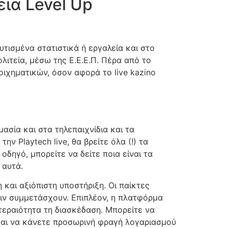
εια Level Up
τισμένα στατιστικά ή εργαλεία και στο
λιτεία, μέσω της Ε.Ε.Ε.Π. Πέρα από το
οιχηματικών, όσον αφορά το live kazino
ασία και στα τηλεπαιχνίδια και τα
ην Playtech live, θα βρείτε όλα (!) τα
οδηγό, μπορείτε να δείτε ποια είναι τα
 αυτά.
και αξιόπιστη υποστήριξη. Οι παίκτες
ιν συμμετάσχουν. Επιπλέον, η πλατφόρμα
οτεραιότητα τη διασκέδαση. Μπορείτε να
 και να κάνετε προσωρινή φραγή λογαριασμού