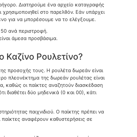
γρήγορο. Διατηρούμε ένα αρχείο καταγραφής
ει χρησιμοποιηθεί στο παρελθόν. Εάν υπάρχει
ενο για να μπορέσουμε να το ελέγξουμε.
, 50 ανά περιστροφή.
είναι άμεσα προσβάσιμα.
ο Καζίνο Ρουλετίνο?
της προσοχής τους. Η ρουλέτα δωρεάν είναι
ύτερο πλεονέκτημα της δωρεάν ρουλέτας είναι
ια, καθώς οι παίκτες αναζητούν διασκέδαση
ι διαθέτει δύο μηδενικά (0 και 00), κάτι
τηριότητας παιχνιδιού. Ο παίκτης πρέπει να
ι παίκτες αναφέρουν καθυστερήσεις σε