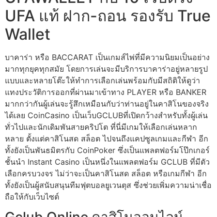
UFA แท้ ฝาก-ถอน รองรับ True
Wallet
บาคาร่า หรือ BACCARAT เป็นเกมส์ไพ่ที่มีความนิยมเป็นอย่าง
มากทุกยุคทุกสมัย โดยการเล่นจะมีบริการบาคาร่าอยู่หลายรูป
แบบและหลายโต๊ะให้ทำการเลือกเล่นพร้อมกับมีสถิติให้ดูว่า
แทงประวัติการออกที่ผ่านมาเข้าทาง PLAYER หรือ BANKER
มากกว่ากันผู้เล่นจะรู้สึกเหมือนกับว่าท่านอยู่ในคาสิโนของจริง
ได้เลย CoinCasino เป็นเว็บGCLUBที่เปิดกว้างสำหรับทั้งผู้เล่น
ทั่วไปและนักเดิมพันสายคริปโต ที่นี่มีเกมให้เลือกเล่นหลาก
หลาย ตั้งแต่คาสิโนสด สล็อต ไปจนถึงแคปซูลเกมและกีฬา อีก
ทั้งยังเป็นพันธมิตรกับ CoinPoker ซึ่งเป็นแพลตฟอร์มโป๊กเกอร์
ชั้นนำ Instant Casino เป็นหนึ่งในแพลตฟอร์ม GCLUB ที่มีตัว
เลือกครบวงจร ไม่ว่าจะเป็นคาสิโนสด สล็อต หรือเกมกีฬา อีก
ทั้งยังเป็นผู้สนับสนุนทีมฟุตบอลยูเวนตุส ซึ่งช่วยเพิ่มความน่าเชื่อ
ถือให้กับเว็บไซต์