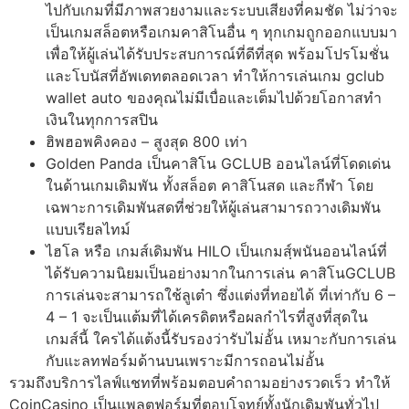
ไปกับเกมที่มีภาพสวยงามและระบบเสียงที่คมชัด ไม่ว่าจะ
เป็นเกมสล็อตหรือเกมคาสิโนอื่น ๆ ทุกเกมถูกออกแบบมา
เพื่อให้ผู้เล่นได้รับประสบการณ์ที่ดีที่สุด พร้อมโปรโมชั่น
และโบนัสที่อัพเดทตลอดเวลา ทำให้การเล่นเกม gclub
wallet auto ของคุณไม่มีเบื่อและเต็มไปด้วยโอกาสทำ
เงินในทุกการสปิน
ฮิพฮอพคิงคอง – สูงสุด 800 เท่า
Golden Panda เป็นคาสิโน GCLUB ออนไลน์ที่โดดเด่น
ในด้านเกมเดิมพัน ทั้งสล็อต คาสิโนสด และกีฬา โดย
เฉพาะการเดิมพันสดที่ช่วยให้ผู้เล่นสามารถวางเดิมพัน
แบบเรียลไทม์
ไฮโล หรือ เกมส์เดิมพัน HILO เป็นเกมสฺ์พนันออนไลน์ที่
ได้รับความนิยมเป็นอย่างมากในการเล่น คาสิโนGCLUB
การเล่นจะสามารถใช้ลูเต๋า ซึ่งแต่งที่ทอยได้ ที่เท่ากับ 6 –
4 – 1 จะเป็นแต้มที่ได้เครดิตหรือผลกำไรที่สูงที่สุดใน
เกมส์นี้ ใครได้แต้งนี้รับรองว่ารับไม่อั้น เหมาะกับการเล่น
กับแะลทฟอร์มด้านบนเพราะมีการถอนไม่อั้น
รวมถึงบริการไลฟ์แชทที่พร้อมตอบคำถามอย่างรวดเร็ว ทำให้
CoinCasino เป็นแพลตฟอร์มที่ตอบโจทย์ทั้งนักเดิมพันทั่วไป