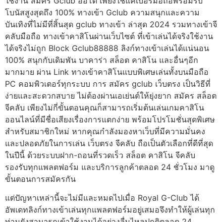
ใช้งาน สมัคร Gclub ออโต้ เพียงใช้แค่เบอร์มือถือพร้อมรับ
โบนัสสูงสุดถึง 100% ทางเข้า Gclub ความสนุกและความ
บันเทิงที่ไม่มีที่สิ้นสุด gclub ทางเข้า ล่าสุด 2024 รวมทางเข้าจี
คลับมือถือ ทางเข้าคาสิโนผ่านเว็บไซต์ ที่เข้าเล่นได้จริงใช้งาน
ได้จริงไม่ถูก Block Gclub88888 ลิงก์ทางเข้าเล่นได้แน่นอน
100% สนุกกับเดิมพัน บาคาร่า สล็อต คาสิโน และอื่นๆอีก
มากมาย ผ่าน Link ทางเข้าคาสิโนแบบพิเศษเล่นทั้งบนมือถือ
PC คอมพิวเตอร์ทุกระบบ การ สมัคร gclub เว็บตรง เป็นวิธีที่
ง่ายและสะดวกสบาย ไม่ต้องผ่านเอเย่นต์ให้ยุ่งยาก สมัคร สล็อต
จีคลับ เพียงไม่กี่ขั้นตอนคุณก็สามารถเริ่มต้นเล่นเกมคาสิโน
ออนไลน์ที่มีชื่อเสียงเรื่องการแตกง่าย พร้อมโปรโมชั่นสุดพิเศษ
สำหรับสมาชิกใหม่ หากคุณกำลังมองหาเว็บที่มีความมั่นคง
และปลอดภัยในการเล่น เว็บตรง จีคลับ ถือเป็นตัวเลือกที่ดีที่สุด
ในปีนี้ ด้วยระบบฝาก-ถอนที่รวดเร็ว สล็อต คาสิโน จีคลับ
รองรับทุกแพลตฟอร์ม และบริการลูกค้าตลอด 24 ชั่วโมง มาดู
ขั้นตอนการสมัครกัน
แต่ปัญหาเหล่านี้จะไม่มีและหมดไปเมื่อ Royal G-Club ได้
อัพเดทลิงก์ทางเข้าเล่นทุกแพลตฟอร์มอยู่เสมอจึงทำให้ผู้เล่นทุก
ท่านยังสามารถเข้าใช้งานได้อย่างลื่นไหลปกติตลอด 24