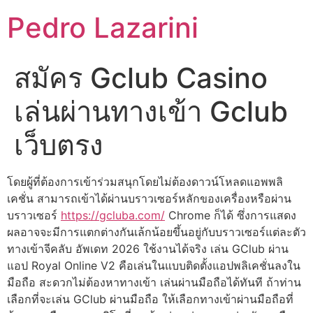
Pedro Lazarini
สมัคร Gclub Casino
เล่นผ่านทางเข้า Gclub
เว็บตรง
โดยผู้ที่ต้องการเข้าร่วมสนุกโดยไม่ต้องดาวน์โหลดแอพพลิ
เคชั่น สามารถเข้าได้ผ่านบราวเซอร์หลักของเครื่องหรือผ่าน
บราวเซอร์
https://gcluba.com/
Chrome ก็ได้ ซึ่งการแสดง
ผลอาจจะมีการแตกต่างกันเล้กน้อยขึ้นอยู่กับบราวเซอร์แต่ละตัว
ทางเข้าจีคลับ อัพเดท 2026 ใช้งานได้จริง เล่น GClub ผ่าน
แอป Royal Online V2 คือเล่นในแบบติดตั้งแอปพลิเคชั่นลงใน
มือถือ สะดวกไม่ต้องหาทางเข้า เล่นผ่านมือถือได้ทันที ถ้าท่าน
เลือกที่จะเล่น GClub ผ่านมือถือ ให้เลือกทางเข้าผ่านมือถือที่