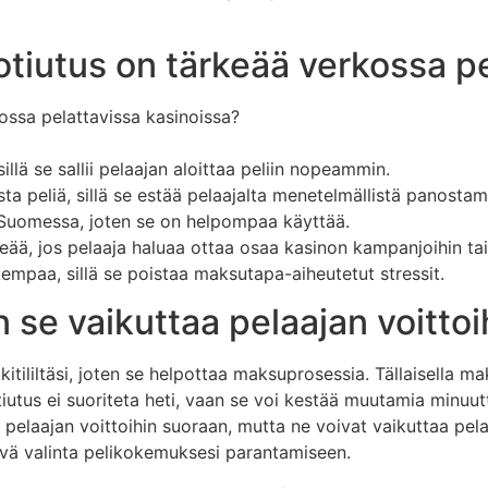
otiutus on tärkeää verkossa p
ossa pelattavissa kasinoissa?
llä se sallii pelaajan aloittaa peliin nopeammin.
ta peliä, sillä se estää pelaajalta menetelmällistä panostam
 Suomessa, joten se on helpompaa käyttää.
keää, jos pelaaja haluaa ottaa osaa kasinon kampanjoihin tai 
empaa, sillä se poistaa maksutapa-aiheutetut stressit.
n se vaikuttaa pelaajan voittoi
tililtäsi, joten se helpottaa maksuprosessia. Tällaisella maks
otiutus ei suoriteta heti, vaan se voi kestää muutamia minuu
 pelaajan voittoihin suoraan, mutta ne voivat vaikuttaa pel
hyvä valinta pelikokemuksesi parantamiseen.