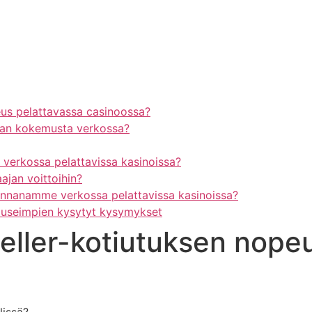
eus pelattavassa casinoossa?
ajan kokemusta verkossa?
 verkossa pelattavissa kasinoissa?
aajan voittoihin?
alinnanamme verkossa pelattavissa kasinoissa?
– useimpien kysytyt kysymykset
teller-kotiutuksen nope