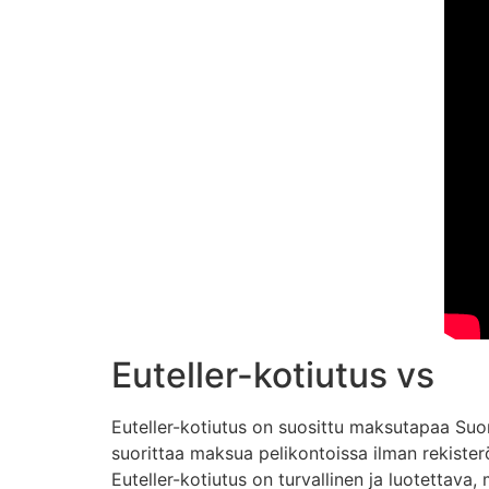
Euteller-kotiutus vs
Euteller-kotiutus on suosittu maksutapaa Suo
suorittaa maksua pelikontoissa ilman rekiste
Euteller-kotiutus on turvallinen ja luotettava,