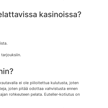
elattavissa kasinoissa?
ista.
tarjouksiin.
hin?
utavalla ei ole piiloitettua kulutusta, joten
tteja, joten pitää odottaa vahvistusta ennen
aajan rohkeuteen pelata. Euteller-kotiutus on