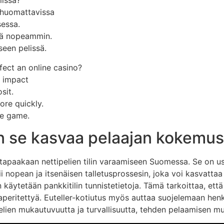
lissä?
 huomattavissa
sessa.
eliä nopeammin.
een pelissä.
fect an online casino?
n impact
sit.
ore quickly.
the game.
en se kasvaa pelaajan kokemu
a tapaakaan nettipelien tilin varaamiseen Suomessa. Se on use
llii nopean ja itsenäisen talletusprossesin, joka voi kasvat
n käytetään pankkitilin tunnistetietoja. Tämä tarkoittaa, että
aperitettyä. Euteller-kotiutus myös auttaa suojelemaan henkil
pelien mukautuvuutta ja turvallisuutta, tehden pelaamisen