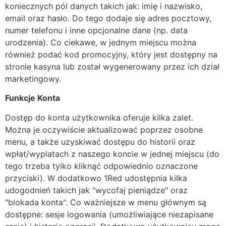
koniecznych pól danych takich jak: imię i nazwisko,
email oraz hasło. Do tego dodaje się adres pocztowy,
numer telefonu i inne opcjonalne dane (np. data
urodzenia). Co ciekawe, w jednym miejscu można
również podać kod promocyjny, który jest dostępny na
stronie kasyna lub został wygenerowany przez ich dział
marketingowy.
Funkcje Konta
Dostęp do konta użytkownika oferuje kilka zalet.
Można je oczywiście aktualizować poprzez osobne
menu, a także uzyskiwać dostępu do historii oraz
wpłat/wyplatach z naszego koncie w jednej miejscu (do
tego trzeba tylko kliknąć odpowiednio oznaczone
przyciski). W dodatkowo 1Red udostępnia kilka
udogodnień takich jak "wycofaj pieniądze" oraz
"blokada konta". Co ważniejsze w menu głównym są
dostępne: sesje logowania (umożliwiające niezapisane