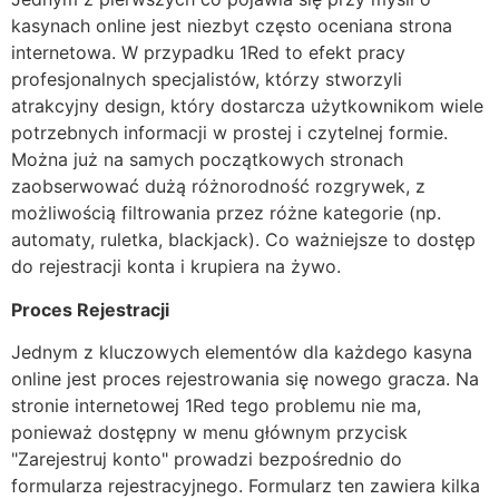
kasynach online jest niezbyt często oceniana strona
internetowa. W przypadku 1Red to efekt pracy
profesjonalnych specjalistów, którzy stworzyli
atrakcyjny design, który dostarcza użytkownikom wiele
potrzebnych informacji w prostej i czytelnej formie.
Można już na samych początkowych stronach
zaobserwować dużą różnorodność rozgrywek, z
możliwością filtrowania przez różne kategorie (np.
automaty, ruletka, blackjack). Co ważniejsze to dostęp
do rejestracji konta i krupiera na żywo.
Proces Rejestracji
Jednym z kluczowych elementów dla każdego kasyna
online jest proces rejestrowania się nowego gracza. Na
stronie internetowej 1Red tego problemu nie ma,
ponieważ dostępny w menu głównym przycisk
"Zarejestruj konto" prowadzi bezpośrednio do
formularza rejestracyjnego. Formularz ten zawiera kilka