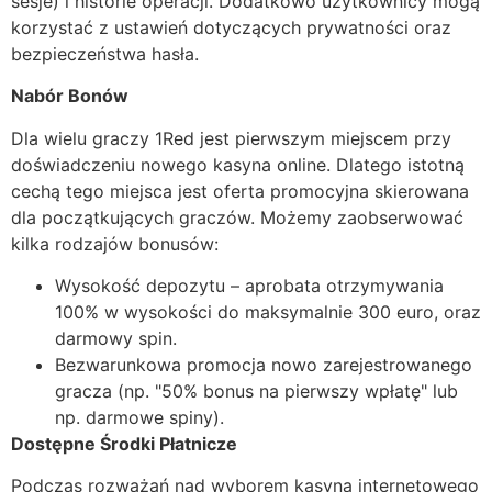
sesje) i historie operacji. Dodatkowo użytkownicy mogą
korzystać z ustawień dotyczących prywatności oraz
bezpieczeństwa hasła.
Nabór Bonów
Dla wielu graczy 1Red jest pierwszym miejscem przy
doświadczeniu nowego kasyna online. Dlatego istotną
cechą tego miejsca jest oferta promocyjna skierowana
dla początkujących graczów. Możemy zaobserwować
kilka rodzajów bonusów:
Wysokość depozytu – aprobata otrzymywania
100% w wysokości do maksymalnie 300 euro, oraz
darmowy spin.
Bezwarunkowa promocja nowo zarejestrowanego
gracza (np. "50% bonus na pierwszy wpłatę" lub
np. darmowe spiny).
Dostępne Środki Płatnicze
Podczas rozważań nad wyborem kasyna internetowego