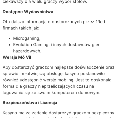
ciekawszy dla wielu graczy wybór stołów.
Dostępne Wydawnictwa
Oto dalsza informacja o dostarczonych przez 1Red
firmach takich jak:
Microgaming,
Evolution Gaming, i innych dostawców gier
hazardowych.
Wersja Mó Vil
Aby dostarczyć graczom najlepsze doświadczenie oraz
sprawić im łatwiejszą obsługę, kasyno postanowiło
również udostępnić wersję mobilną. Jest to doskonała
forma dla graczy nieprzeliczających czasu na
logowanie się ze swoim komputerem domowym.
Bezpieczeństwo i Licencja
Kasyno ma za zadanie dostarczyć graczom bezpieczny