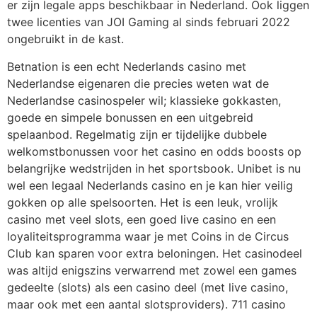
er zijn legale apps beschikbaar in Nederland. Ook liggen
twee licenties van JOI Gaming al sinds februari 2022
ongebruikt in de kast.
Betnation is een echt Nederlands casino met
Nederlandse eigenaren die precies weten wat de
Nederlandse casinospeler wil; klassieke gokkasten,
goede en simpele bonussen en een uitgebreid
spelaanbod. Regelmatig zijn er tijdelijke dubbele
welkomstbonussen voor het casino en odds boosts op
belangrijke wedstrijden in het sportsbook. Unibet is nu
wel een legaal Nederlands casino en je kan hier veilig
gokken op alle spelsoorten. Het is een leuk, vrolijk
casino met veel slots, een goed live casino en een
loyaliteitsprogramma waar je met Coins in de Circus
Club kan sparen voor extra beloningen. Het casinodeel
was altijd enigszins verwarrend met zowel een games
gedeelte (slots) als een casino deel (met live casino,
maar ook met een aantal slotsproviders). 711 casino