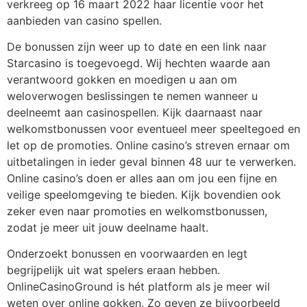
verkreeg op 16 maart 2022 haar licentie voor het
aanbieden van casino spellen.
De bonussen zijn weer up to date en een link naar
Starcasino is toegevoegd. Wij hechten waarde aan
verantwoord gokken en moedigen u aan om
weloverwogen beslissingen te nemen wanneer u
deelneemt aan casinospellen. Kijk daarnaast naar
welkomstbonussen voor eventueel meer speeltegoed en
let op de promoties. Online casino’s streven ernaar om
uitbetalingen in ieder geval binnen 48 uur te verwerken.
Online casino’s doen er alles aan om jou een fijne en
veilige speelomgeving te bieden. Kijk bovendien ook
zeker even naar promoties en welkomstbonussen,
zodat je meer uit jouw deelname haalt.
Onderzoekt bonussen en voorwaarden en legt
begrijpelijk uit wat spelers eraan hebben.
OnlineCasinoGround is hét platform als je meer wil
weten over online gokken. Zo geven ze bijvoorbeeld