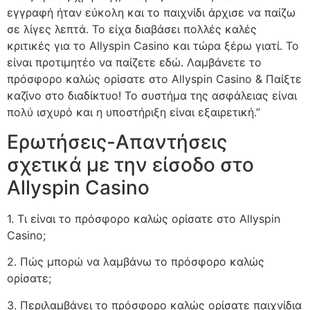
εγγραφή ήταν εύκολη και το παιχνίδι άρχισε να παίζω
σε λίγες λεπτά. Το είχα διαβάσει πολλές καλές
κριτικές για το Allyspin Casino και τώρα ξέρω γιατί. Το
είναι προτιμητέο να παίζετε εδώ. Λαμβάνετε το
πρόσφορο καλώς ορίσατε στο Allyspin Casino & Παίξτε
καζίνο στο διαδίκτυο! Το συστήμα της ασφάλειας είναι
πολύ ισχυρό και η υποστήριξη είναι εξαιρετική.”
Ερωτήσεις-Απαντήσεις
σχετικά με την είσοδο στο
Allyspin Casino
1. Τι είναι το πρόσφορο καλώς ορίσατε στο Allyspin
Casino;
2. Πώς μπορώ να λαμβάνω το πρόσφορο καλώς
ορίσατε;
3. Περιλαμβάνει το πρόσφορο καλώς ορίσατε παιχνίδια