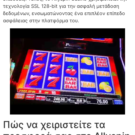
τεχνολογία SSL 128-bit για την ασφαλή μετάδοση
δεδομένων, ενσωματώνοντας ένα επιπλέον επίπεδο
ασφάλειας στην πλατφόρμα του.
Πώς να χειριστείτε τα