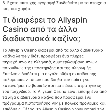
6. Έχετε επιτυχής εγγραφή! Συνδεθείτε με τα στοιχεία
σας και χαρήτε!
Τι διαφέρει το Allyspin
Casino από τα άλλα
διαδικτυακά καζίνα;
Το Allyspin Casino διαφέρει από τα άλλα διαδικτυακά
καζίνα λargely διότι προσφέρει ένα πλήρες
περιεχόμενο σε ελληνικά, συμπεριλαμβανομένων
παιχνιδιών, της υποστήριξης και της πληρωμής.
Επιπλέον, διαθέτει μια εργαλειοθήκη εκπαίδευσης
πολυμεσικών τύπων που βοηθά τον παίκτη να
κατανοήσει τις βασικές και πιο ειδικείς στρατηγικές
του παιχνιδιού. Το Allyspin Casino είναι επίσης ένα από
τα λίγα διαδικτυακά καζίνα που προσφέρει ένα
πρόγραμμα πιστοποιήσης VIP με πολλές προνομές και
επιδόσεις. Τέλος, το Allyspin Casino χρησιμοποιεί την