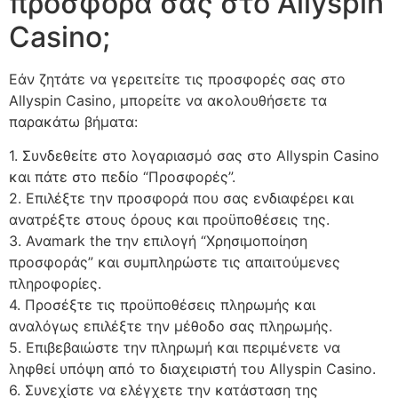
προσφορά σας στο Allyspin
Casino;
Εάν ζητάτε να γερειτείτε τις προσφορές σας στο
Allyspin Casino, μπορείτε να ακολουθήσετε τα
παρακάτω βήματα:
1. Συνδεθείτε στο λογαριασμό σας στο Allyspin Casino
και πάτε στο πεδίο “Προσφορές”.
2. Επιλέξτε την προσφορά που σας ενδιαφέρει και
ανατρέξτε στους όρους και προϋποθέσεις της.
3. Αναmark the την επιλογή “Χρησιμοποίηση
προσφοράς” και συμπληρώστε τις απαιτούμενες
πληροφορίες.
4. Προσέξτε τις προϋποθέσεις πληρωμής και
αναλόγως επιλέξτε την μέθοδο σας πληρωμής.
5. Επιβεβαιώστε την πληρωμή και περιμένετε να
ληφθεί υπόψη από το διαχειριστή του Allyspin Casino.
6. Συνεχίστε να ελέγχετε την κατάσταση της