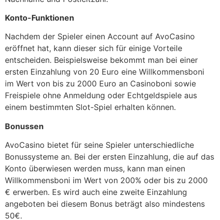
Konto-Funktionen
Nachdem der Spieler einen Account auf AvoCasino
eröffnet hat, kann dieser sich für einige Vorteile
entscheiden. Beispielsweise bekommt man bei einer
ersten Einzahlung von 20 Euro eine Willkommensboni
im Wert von bis zu 2000 Euro an Casinoboni sowie
Freispiele ohne Anmeldung oder Echtgeldspiele aus
einem bestimmten Slot-Spiel erhalten können.
Bonussen
AvoCasino bietet für seine Spieler unterschiedliche
Bonussysteme an. Bei der ersten Einzahlung, die auf das
Konto überwiesen werden muss, kann man einen
Willkommensboni im Wert von 200% oder bis zu 2000
€ erwerben. Es wird auch eine zweite Einzahlung
angeboten bei diesem Bonus beträgt also mindestens
50€.