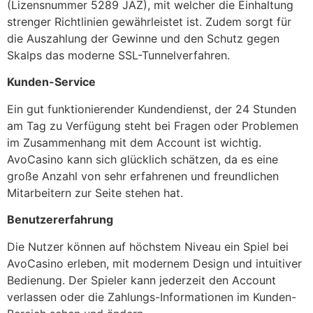
(Lizensnummer 5289 JAZ), mit welcher die Einhaltung
strenger Richtlinien gewährleistet ist. Zudem sorgt für
die Auszahlung der Gewinne und den Schutz gegen
Skalps das moderne SSL-Tunnelverfahren.
Kunden-Service
Ein gut funktionierender Kundendienst, der 24 Stunden
am Tag zu Verfügung steht bei Fragen oder Problemen
im Zusammenhang mit dem Account ist wichtig.
AvoCasino kann sich glücklich schätzen, da es eine
große Anzahl von sehr erfahrenen und freundlichen
Mitarbeitern zur Seite stehen hat.
Benutzererfahrung
Die Nutzer können auf höchstem Niveau ein Spiel bei
AvoCasino erleben, mit modernem Design und intuitiver
Bedienung. Der Spieler kann jederzeit den Account
verlassen oder die Zahlungs-Informationen im Kunden-