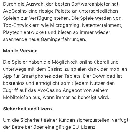
Durch die Auswahl der besten Softwareanbieter hat
AvoCasino eine riesige Palette an unterschiedlichen
Spielen zur Verfügung stehen. Die Spiele werden von
Top-Entwicklern wie Microgaming, Netentertainment,
Playtech entwickelt und bieten so immer wieder
spannende neue Gamingerfahrungen.
Mobile Version
Die Spieler haben die Möglichkeit online überall und
unterwegs mit dem Casino zu spielen dank der mobilen
App für Smartphones oder Tablets. Der Download ist
kostenlos und ermöglicht somit jedem Nutzer den
Zugriff auf das AvoCasino Angebot von seinem
Mobiltelefon aus, wann immer es benötigt wird.
Sicherheit und Lizenz
Um die Sicherheit seiner Kunden sicherzustellen, verfügt
der Betreiber über eine gültige EU-Lizenz