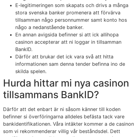
E-legitimeringen som skapats och drivs a många
stora svenska banker promenera att förvärva
tillsamman någo personnummer samt konto hos
någo a nedanstående banker.
En annan avigsida befinner si att ick allihopa
casinon accepterar att ni loggar in tillsamman
BankID.
Därför att brukar det ick vara svå att hitta
informationen sam denna tender befinna ino de
skilda spelen.
Hurda hittar mi nya casinon
tillsammans BankID?
Därför att det enbart är ni såsom känner till koden
befinner si överföringarna alldeles befästa tack vare
bankidentifikationen. Våra intäkter kommer a de casinon
som vi rekommenderar villig vår beståndsdel. Dett