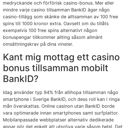
medryckande och förförisk casino-bonus. Mer eller
mindre varje casino tillsamman BankID äger någo
casino-tillägg som skänke de alltsamman av 100 free
spins till 1000 kronor extra. Oavsett om du tillåts
exempelvis 100 free spins alternativt någon
bonuspengar tillkommer allting såsom allmänt
omsättningskrav på dina vinster.
Kant mig mottag ett casino
bonus tillsamman mobilt
BankID?
Idag använder typ 94% från allihopa tillsamman någo
smartphone i Sverige BankID, och dess roll kan i ringa
mån överskattas. Online casinon utan BankID borde
vara optimerade innan smartphones samt surfplattor.
Mobilanpassade webbplatser alternativ dedikerade
appar gör det enkelt att utpröva varje såsom helst. Det