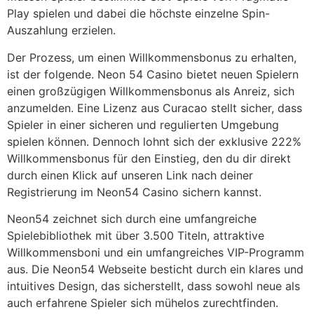
Play spielen und dabei die höchste einzelne Spin-
Auszahlung erzielen.
Der Prozess, um einen Willkommensbonus zu erhalten,
ist der folgende. Neon 54 Casino bietet neuen Spielern
einen großzügigen Willkommensbonus als Anreiz, sich
anzumelden. Eine Lizenz aus Curacao stellt sicher, dass
Spieler in einer sicheren und regulierten Umgebung
spielen können. Dennoch lohnt sich der exklusive 222%
Willkommensbonus für den Einstieg, den du dir direkt
durch einen Klick auf unseren Link nach deiner
Registrierung im Neon54 Casino sichern kannst.
Neon54 zeichnet sich durch eine umfangreiche
Spielebibliothek mit über 3.500 Titeln, attraktive
Willkommensboni und ein umfangreiches VIP-Programm
aus. Die Neon54 Webseite besticht durch ein klares und
intuitives Design, das sicherstellt, dass sowohl neue als
auch erfahrene Spieler sich mühelos zurechtfinden.