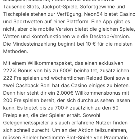
Tausende Slots, Jackpot-Spiele, Sofortgewinne und
Tischspiele stehen zur Verfügung. Neon54 bietet Casino
und Sportwetten auf einer Plattform. Eine App gibt es
nicht, aber die mobile Version bietet die gleichen Spiele,
Wetten und Kontofunktionen wie die Desktop-Version.
Die Mindesteinzahlung beginnt bei 10 € für die meisten
Methoden.
Mit einem Willkommenspaket, das einen exklusiven
222% Bonus von bis zu 600€ beinhaltet, zusätzlichen
222 Freispielen und wöchentlichen Reload Boni sowie
zwei Cashback Boni hat das Casino einiges zu bieten.
Denn hier steht dir ein 2.000€ Willkommensbonus mit
200 Freispielen bereit, der sich durchaus sehen lassen
kann. Es bietet bis zu 700 ₣ zusätzlich zu den 50
Freispielen, die der Spieler erhält. Sowohl
Gelegenheitsspieler als auch erfahrene Nutzer finden
sich schnell zurecht. Um an der Aktion teilzunehmen,
müssen Spieler bestimmte Slot-Spiele von Pragmatic