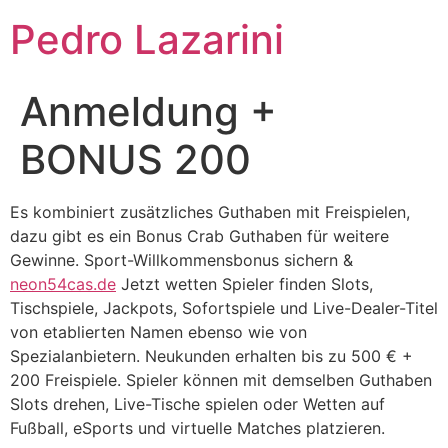
Pedro Lazarini
Anmeldung +
BONUS 200
Es kombiniert zusätzliches Guthaben mit Freispielen,
dazu gibt es ein Bonus Crab Guthaben für weitere
Gewinne. Sport-Willkommensbonus sichern &
neon54cas.de
Jetzt wetten Spieler finden Slots,
Tischspiele, Jackpots, Sofortspiele und Live-Dealer-Titel
von etablierten Namen ebenso wie von
Spezialanbietern. Neukunden erhalten bis zu 500 € +
200 Freispiele. Spieler können mit demselben Guthaben
Slots drehen, Live-Tische spielen oder Wetten auf
Fußball, eSports und virtuelle Matches platzieren.