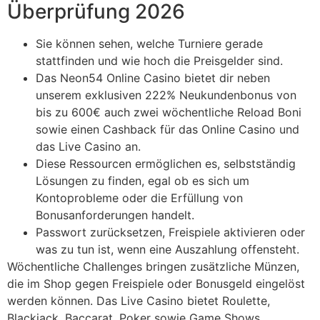
Überprüfung 2026
Sie können sehen, welche Turniere gerade
stattfinden und wie hoch die Preisgelder sind.
Das Neon54 Online Casino bietet dir neben
unserem exklusiven 222% Neukundenbonus von
bis zu 600€ auch zwei wöchentliche Reload Boni
sowie einen Cashback für das Online Casino und
das Live Casino an.
Diese Ressourcen ermöglichen es, selbstständig
Lösungen zu finden, egal ob es sich um
Kontoprobleme oder die Erfüllung von
Bonusanforderungen handelt.
Passwort zurücksetzen, Freispiele aktivieren oder
was zu tun ist, wenn eine Auszahlung offensteht.
Wöchentliche Challenges bringen zusätzliche Münzen,
die im Shop gegen Freispiele oder Bonusgeld eingelöst
werden können. Das Live Casino bietet Roulette,
Blackjack, Baccarat, Poker sowie Game Shows.