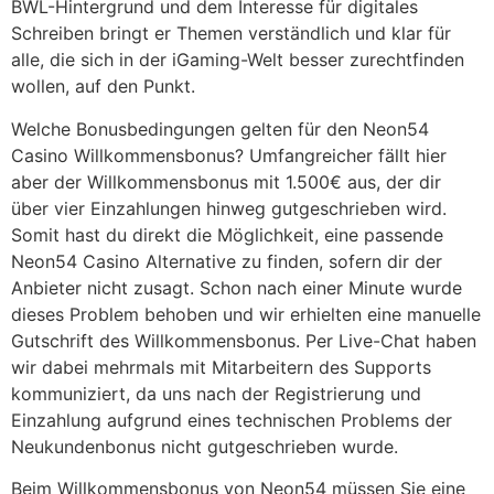
BWL-Hintergrund und dem Interesse für digitales
Schreiben bringt er Themen verständlich und klar für
alle, die sich in der iGaming-Welt besser zurechtfinden
wollen, auf den Punkt.
Welche Bonusbedingungen gelten für den Neon54
Casino Willkommensbonus? Umfangreicher fällt hier
aber der Willkommensbonus mit 1.500€ aus, der dir
über vier Einzahlungen hinweg gutgeschrieben wird.
Somit hast du direkt die Möglichkeit, eine passende
Neon54 Casino Alternative zu finden, sofern dir der
Anbieter nicht zusagt. Schon nach einer Minute wurde
dieses Problem behoben und wir erhielten eine manuelle
Gutschrift des Willkommensbonus. Per Live-Chat haben
wir dabei mehrmals mit Mitarbeitern des Supports
kommuniziert, da uns nach der Registrierung und
Einzahlung aufgrund eines technischen Problems der
Neukundenbonus nicht gutgeschrieben wurde.
Beim Willkommensbonus von Neon54 müssen Sie eine