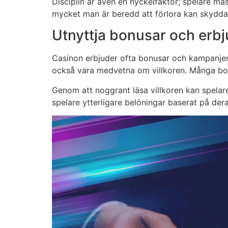
Disciplin är även en nyckelfaktor; spelare mås
mycket man är beredd att förlora kan skydda sp
Utnyttja bonusar och erb
Casinon erbjuder ofta bonusar och kampanjer 
också vara medvetna om villkoren. Många bo
Genom att noggrant läsa villkoren kan spelar
spelare ytterligare belöningar baserat på der