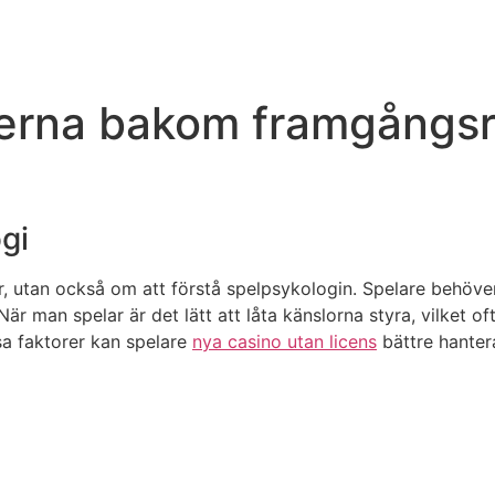
terna bakom framgångsr
gi
r, utan också om att förstå spelpsykologin. Spelare behöver
r man spelar är det lätt att låta känslorna styra, vilket oft
sa faktorer kan spelare
nya casino utan licens
bättre hanter