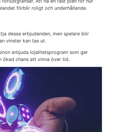
förlustgränser. Att ha en fast plan för hur
landet förblir roligt och underhållande.
yttja dessa erbjudanden, men spelare bör
 vinster kan tas ut.
inon erbjuda lojalitetsprogram som ger
 ökad chans att vinna över tid.