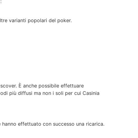
:
tre varianti popolari del poker.
scover. È anche possibile effettuare
di più diffusi ma non i soli per cui Casinia
e hanno effettuato con successo una ricarica.