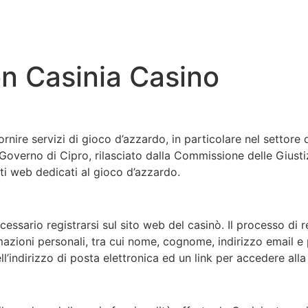
n Casinia Casino
rnire servizi di gioco d’azzardo, in particolare nel settore 
Governo di Cipro, rilasciato dalla Commissione delle Giustiz
iti web dedicati al gioco d’azzardo.
cessario registrarsi sul sito web del casinò. Il processo di 
mazioni personali, tra cui nome, cognome, indirizzo email 
ll’indirizzo di posta elettronica ed un link per accedere alla