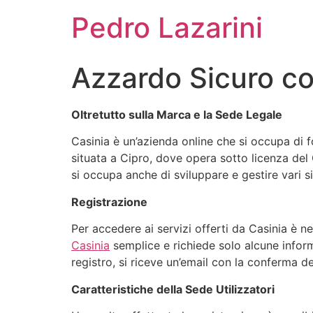
Pedro Lazarini
Azzardo Sicuro co
Oltretutto sulla Marca e la Sede Legale
Casinia è un’azienda online che si occupa di fo
situata a Cipro, dove opera sotto licenza del 
si occupa anche di sviluppare e gestire vari s
Registrazione
Per accedere ai servizi offerti da Casinia è ne
Casinia
semplice e richiede solo alcune infor
registro, si riceve un’email con la conferma de
Caratteristiche della Sede Utilizzatori