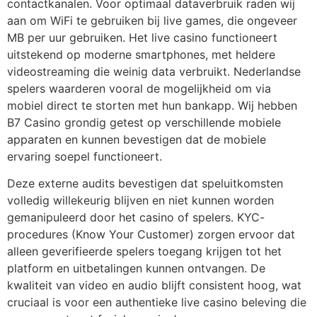
contactkanalen. Voor optimaal dataverbruik raden wij
aan om WiFi te gebruiken bij live games, die ongeveer
MB per uur gebruiken. Het live casino functioneert
uitstekend op moderne smartphones, met heldere
videostreaming die weinig data verbruikt. Nederlandse
spelers waarderen vooral de mogelijkheid om via
mobiel direct te storten met hun bankapp. Wij hebben
B7 Casino grondig getest op verschillende mobiele
apparaten en kunnen bevestigen dat de mobiele
ervaring soepel functioneert.
Deze externe audits bevestigen dat speluitkomsten
volledig willekeurig blijven en niet kunnen worden
gemanipuleerd door het casino of spelers. KYC-
procedures (Know Your Customer) zorgen ervoor dat
alleen geverifieerde spelers toegang krijgen tot het
platform en uitbetalingen kunnen ontvangen. De
kwaliteit van video en audio blijft consistent hoog, wat
cruciaal is voor een authentieke live casino beleving die