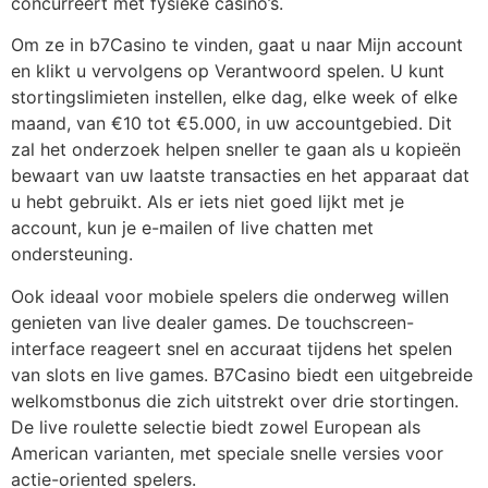
concurreert met fysieke casino’s.
Om ze in b7Casino te vinden, gaat u naar Mijn account
en klikt u vervolgens op Verantwoord spelen. U kunt
stortingslimieten instellen, elke dag, elke week of elke
maand, van €10 tot €5.000, in uw accountgebied. Dit
zal het onderzoek helpen sneller te gaan als u kopieën
bewaart van uw laatste transacties en het apparaat dat
u hebt gebruikt. Als er iets niet goed lijkt met je
account, kun je e-mailen of live chatten met
ondersteuning.
Ook ideaal voor mobiele spelers die onderweg willen
genieten van live dealer games. De touchscreen-
interface reageert snel en accuraat tijdens het spelen
van slots en live games. B7Casino biedt een uitgebreide
welkomstbonus die zich uitstrekt over drie stortingen.
De live roulette selectie biedt zowel European als
American varianten, met speciale snelle versies voor
actie-oriented spelers.