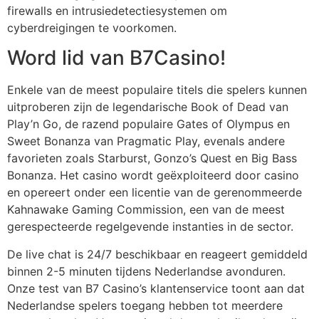
firewalls en intrusiedetectiesystemen om
cyberdreigingen te voorkomen.
Word lid van B7Casino!
Enkele van de meest populaire titels die spelers kunnen
uitproberen zijn de legendarische Book of Dead van
Play’n Go, de razend populaire Gates of Olympus en
Sweet Bonanza van Pragmatic Play, evenals andere
favorieten zoals Starburst, Gonzo’s Quest en Big Bass
Bonanza. Het casino wordt geëxploiteerd door casino
en opereert onder een licentie van de gerenommeerde
Kahnawake Gaming Commission, een van de meest
gerespecteerde regelgevende instanties in de sector.
De live chat is 24/7 beschikbaar en reageert gemiddeld
binnen 2-5 minuten tijdens Nederlandse avonduren.
Onze test van B7 Casino’s klantenservice toont aan dat
Nederlandse spelers toegang hebben tot meerdere