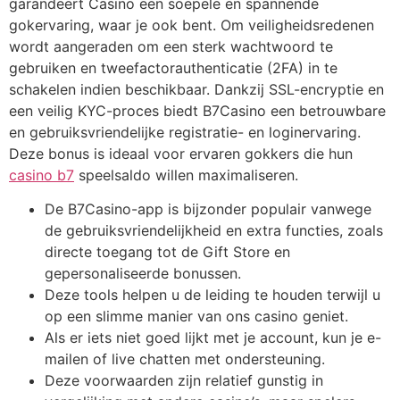
garandeert Casino een soepele en spannende
gokervaring, waar je ook bent. Om veiligheidsredenen
wordt aangeraden om een sterk wachtwoord te
gebruiken en tweefactorauthenticatie (2FA) in te
schakelen indien beschikbaar. Dankzij SSL-encryptie en
een veilig KYC-proces biedt B7Casino een betrouwbare
en gebruiksvriendelijke registratie- en loginervaring.
Deze bonus is ideaal voor ervaren gokkers die hun
casino b7
speelsaldo willen maximaliseren.
De B7Casino-app is bijzonder populair vanwege
de gebruiksvriendelijkheid en extra functies, zoals
directe toegang tot de Gift Store en
gepersonaliseerde bonussen.
Deze tools helpen u de leiding te houden terwijl u
op een slimme manier van ons casino geniet.
Als er iets niet goed lijkt met je account, kun je e-
mailen of live chatten met ondersteuning.
Deze voorwaarden zijn relatief gunstig in