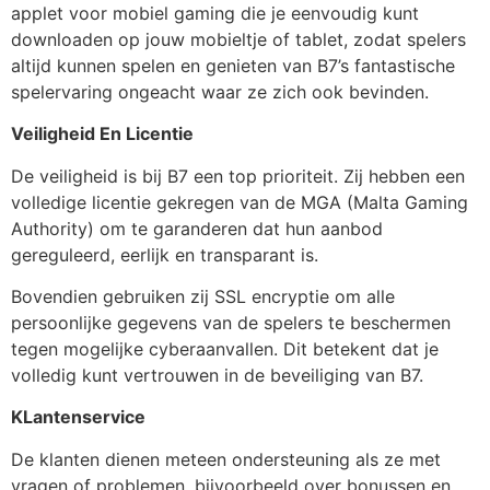
applet voor mobiel gaming die je eenvoudig kunt
downloaden op jouw mobieltje of tablet, zodat spelers
altijd kunnen spelen en genieten van B7’s fantastische
spelervaring ongeacht waar ze zich ook bevinden.
Veiligheid En Licentie
De veiligheid is bij B7 een top prioriteit. Zij hebben een
volledige licentie gekregen van de MGA (Malta Gaming
Authority) om te garanderen dat hun aanbod
gereguleerd, eerlijk en transparant is.
Bovendien gebruiken zij SSL encryptie om alle
persoonlijke gegevens van de spelers te beschermen
tegen mogelijke cyberaanvallen. Dit betekent dat je
volledig kunt vertrouwen in de beveiliging van B7.
KLantenservice
De klanten dienen meteen ondersteuning als ze met
vragen of problemen, bijvoorbeeld over bonussen en