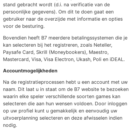
stand gebracht wordt (d.i. na verificatie van de
persoonlijke gegevens). Om dit te doen gaat een
gebruiker naar de overzijde met informatie en opties
voor de besturing.
Bovendien heeft B7 meerdere betalingssystemen die je
kan selecteren bij het registreren, zoals Neteller,
Paysafe Card, Skrill (Moneybookers), Maestro,
Mastercard, Visa, Visa Electron, Ukash, Poli en iDEAL.
Accountmogelijkheden
Na de registratieprocessen hebt u een account met uw
naam. Dit laat u in staat om de B7 website te bezoeken
waarin elke speler verschillende soorten games kan
selecteren die aan hun wensen voldoen. Door inloggen
op uw profiel kunt u gemakkelijk en eenvoudig uw
uitvoerplanning selecteren en deze afwisselen indien
nodig.