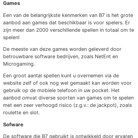
Games
Een van de belangrijkste kenmerken van B7 is het grote
aanbod aan games dat beschikbaar is voor spelers. Er
zijn meer dan 2000 verschillende spellen in totaal om te
spelen!
De meeste van deze games worden geleverd door
betrouwbare software bedrijven, zoals NetEnt en
Microgaming.
Een groot aantal spellen kunt u overnemen via de
website zelf of ook nog wel gemaakt kan worden voor
gebruik op de mobiele telefoon in uw pocket. Het
aanbod omvat diverse soorten van games om te spelen
met een zeer verhoogd risico (z.g.v.: de jackpot), zoals
roulette en slot.
Sofware
De software die B7 gebruikt is ontwikkeld door ervaren