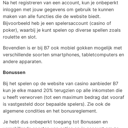
Na het registreren van een account, kun je onbeperkt
inloggen met jouw gegevens om gebruik te kunnen
maken van alle functies die de website biedt.
Bijvoorbeeld heb je een spelersaccount (casino of
poker), waarbij je kunt spelen op diverse spellen zoals
roulette en slot.
Bovendien is er bij B7 ook mobiel gokken mogelijk met
verschillende soorten smartphones, tabletcomputers en
andere apparaten.
Bonussen
Bij het spelen op de website van casino aanbieder B7
kun je elke maand 20% terugzien op alle inkomsten die
u heeft verworven (tot een maximum bedrag dat vooraf
is vastgesteld door bepaalde spelers). Zie ook de
algemene condities en het bonusreglement.
Je hebt dus onbeperkt toegang tot Bonussen en