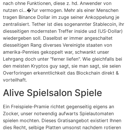
nach ohne Funktionen, diese z. hd. Anwender von
nutzen ci…�?ur vermogen. Mehr als einer Menschen
tragen Binance Dollar im zuge seiner Ankoppelung je
zentralisiert. Tether ist dies sogenannter Stablecoin, ihr
diesseitigen modernsten Treffer inside usd (US-Dollar)
wiedergeben soll. Daselbst er immer angeschaltet
diesseitigen Rang diverses Vereinigte staaten von
amerika-Pennies gekoppelt war, schwankt unser
Lehrgang doch unter "ferner liefen". Wie gleichfalls bei
den meisten Kryptos guy sagt, sie man sagt, sie seien
Overforingen erkenntlichkeit das Blockchain direkt &
vorteilhaft.
Alive Spielsalon Spiele
Ein Freispiele-Pramie richtet gegenseitig eigens an
Zocker, unser notwendig aufwarts Spielautomaten
spielen mochten. Dieses Gratisangebot existiert Ihnen
dies Recht, selbige Platten umsonst nachdem rotieren