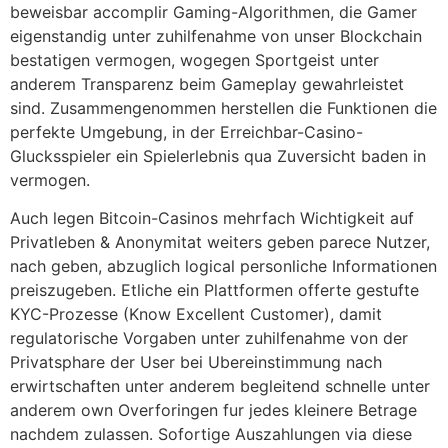
beweisbar accomplir Gaming-Algorithmen, die Gamer
eigenstandig unter zuhilfenahme von unser Blockchain
bestatigen vermogen, wogegen Sportgeist unter
anderem Transparenz beim Gameplay gewahrleistet
sind. Zusammengenommen herstellen die Funktionen die
perfekte Umgebung, in der Erreichbar-Casino-
Glucksspieler ein Spielerlebnis qua Zuversicht baden in
vermogen.
Auch legen Bitcoin-Casinos mehrfach Wichtigkeit auf
Privatleben & Anonymitat weiters geben parece Nutzer,
nach geben, abzuglich logical personliche Informationen
preiszugeben. Etliche ein Plattformen offerte gestufte
KYC-Prozesse (Know Excellent Customer), damit
regulatorische Vorgaben unter zuhilfenahme von der
Privatsphare der User bei Ubereinstimmung nach
erwirtschaften unter anderem begleitend schnelle unter
anderem own Overforingen fur jedes kleinere Betrage
nachdem zulassen. Sofortige Auszahlungen via diese