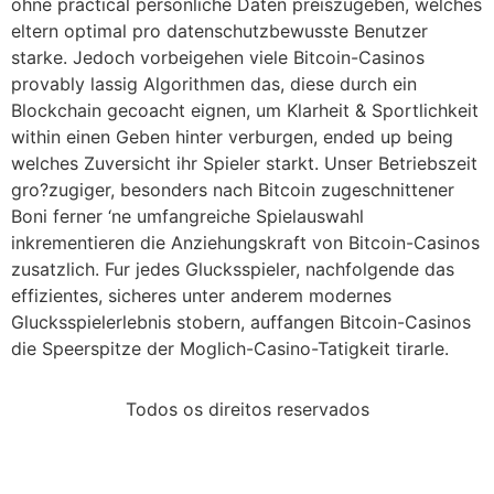
ohne practical personliche Daten preiszugeben, welches
eltern optimal pro datenschutzbewusste Benutzer
starke. Jedoch vorbeigehen viele Bitcoin-Casinos
provably lassig Algorithmen das, diese durch ein
Blockchain gecoacht eignen, um Klarheit & Sportlichkeit
within einen Geben hinter verburgen, ended up being
welches Zuversicht ihr Spieler starkt. Unser Betriebszeit
gro?zugiger, besonders nach Bitcoin zugeschnittener
Boni ferner ‘ne umfangreiche Spielauswahl
inkrementieren die Anziehungskraft von Bitcoin-Casinos
zusatzlich. Fur jedes Glucksspieler, nachfolgende das
effizientes, sicheres unter anderem modernes
Glucksspielerlebnis stobern, auffangen Bitcoin-Casinos
die Speerspitze der Moglich-Casino-Tatigkeit tirarle.
Todos os direitos reservados