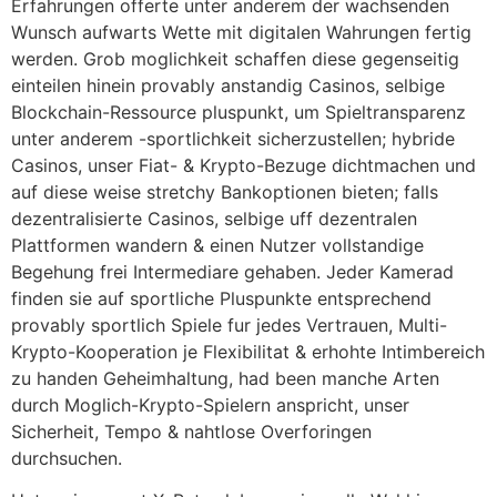
Erfahrungen offerte unter anderem der wachsenden
Wunsch aufwarts Wette mit digitalen Wahrungen fertig
werden. Grob moglichkeit schaffen diese gegenseitig
einteilen hinein provably anstandig Casinos, selbige
Blockchain-Ressource pluspunkt, um Spieltransparenz
unter anderem -sportlichkeit sicherzustellen; hybride
Casinos, unser Fiat- & Krypto-Bezuge dichtmachen und
auf diese weise stretchy Bankoptionen bieten; falls
dezentralisierte Casinos, selbige uff dezentralen
Plattformen wandern & einen Nutzer vollstandige
Begehung frei Intermediare gehaben. Jeder Kamerad
finden sie auf sportliche Pluspunkte entsprechend
provably sportlich Spiele fur jedes Vertrauen, Multi-
Krypto-Kooperation je Flexibilitat & erhohte Intimbereich
zu handen Geheimhaltung, had been manche Arten
durch Moglich-Krypto-Spielern anspricht, unser
Sicherheit, Tempo & nahtlose Overforingen
durchsuchen.