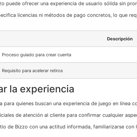
zo puede ofrecer una experiencia de usuario sólida sin pr
ecifica licencias ni métodos de pago concretos, lo que requ
Descripción
Proceso guiado para crear cuenta
Requisito para acelerar retiros
r la experiencia
a para quienes buscan una experiencia de juego en línea c
ciales de atención al cliente para confirmar cualquier aspe
tio de Bizzo con una actitud informada, familiarizarse con l