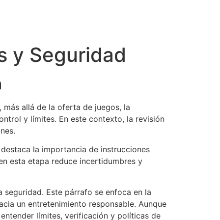
s y Seguridad
a
más allá de la oferta de juegos, la
trol y límites. En este contexto, la revisión
ones.
e destaca la importancia de instrucciones
d en esta etapa reduce incertidumbres y
la seguridad. Este párrafo se enfoca en la
 hacia un entretenimiento responsable. Aunque
ntender límites, verificación y políticas de