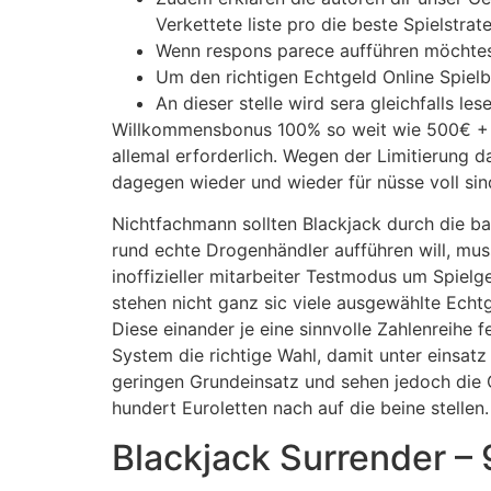
Verkettete liste pro die beste Spielstrate
Wenn respons parece aufführen möchtest
Um den richtigen Echtgeld Online Spielb
An dieser stelle wird sera gleichfalls l
Willkommensbonus 100% so weit wie 500€ + 20
allemal erforderlich. Wegen der Limitierung 
dagegen wieder und wieder für nüsse voll sin
Nichtfachmann sollten Blackjack durch die b
rund echte Drogenhändler aufführen will, mu
inoffizieller mitarbeiter Testmodus um Spielg
stehen nicht ganz sic viele ausgewählte Ech
Diese einander je eine sinnvolle Zahlenreihe 
System die richtige Wahl, damit unter einsat
geringen Grundeinsatz und sehen jedoch die 
hundert Euroletten nach auf die beine stellen.
Blackjack Surrender –