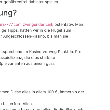
r gebührenfrei dahinter spielen.
lung?
ars-777.com zwingender Link
ostentativ. Man
ge Tipps, hatten wir in die Flügel zum
ar Angeschlossen-Kasino, bis man sie
entsprechend im Kasino vorweg Punkt in. Pro
spiellizenz, die dies stärkste
Spielvarianten aus einem guss
hmen Diese alles in allem 100 €, immerhin der
fall erforderlich.
systeme ferner darstellen dir die Blackjack