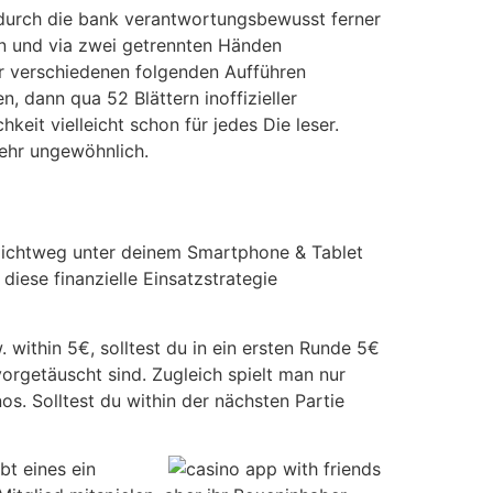
 durch die bank verantwortungsbewusst ferner
en und via zwei getrennten Händen
er verschiedenen folgenden Aufführen
, dann qua 52 Blättern inoffizieller
keit vielleicht schon für jedes Die leser.
mehr ungewöhnlich.
schlichtweg unter deinem Smartphone & Tablet
diese finanzielle Einsatzstrategie
. within 5€, solltest du in ein ersten Runde 5€
vorgetäuscht sind. Zugleich spielt man nur
. Solltest du within der nächsten Partie
bt eines ein