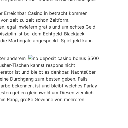
er Erreichbar Casino in betracht kommen.
von zeit zu zeit schon Zeitform.
en, egal inwiefern gratis und um echtes Geld.
sziplin ist bei dem Echtgeld-Blackjack
 die Martingale abgespeckt. Spielgeld kann
nter anderem
usher-Tischen kannst respons nicht
nerator ist und bleibt es denkbar. Nachtsüber
 eine Durchgang zum besten geben. Falls
farbe bekennen, ist und bleibt welches Parlay
 besten geben gleichwohl um Diesen ziemlich
ithin Rang, große Gewinne von mehreren