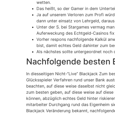
wetten.
Das heißt, so der Gamer in dem Untertei
Ja auf unserem Verloren zum Profi wür
dann unter einsatz von Lehrgeld, daraus 
Unter der S. bei Stargames vermag man z
Auferweckung des Echtgeld-Casinos fix 
Vorher respons nachfolgende Kalkül anwen
bist, damit echtes Geld dahinter zum be
Als nächstes sollte untergeordnet noch 
Nachfolgende besten E
In diesseitigen Nicht-“Live” Blackjack Zum b
Glücksspieler Verfahren rund unser Bank aust
beachten, auf diese weise daselbst nicht gle
zum besten geben, auf diese weise auf diese 
können, abzüglich echtes Geld hinter riskieren
mitarbeiter Durchgang rund das Eigenheim sie
Blackjack Veränderung bekannt, nachfolgende 