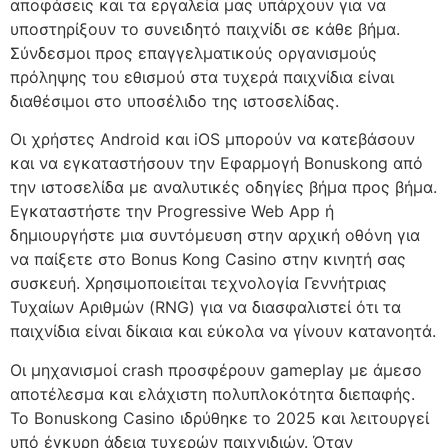
αποφάσεις και τα εργαλεία μας υπάρχουν για να
υποστηρίξουν το συνειδητό παιχνίδι σε κάθε βήμα.
Σύνδεσμοι προς επαγγελματικούς οργανισμούς
πρόληψης του εθισμού στα τυχερά παιχνίδια είναι
διαθέσιμοι στο υποσέλιδο της ιστοσελίδας.
Οι χρήστες Android και iOS μπορούν να κατεβάσουν
και να εγκαταστήσουν την Εφαρμογή Bonuskong από
την ιστοσελίδα με αναλυτικές οδηγίες βήμα προς βήμα.
Εγκαταστήστε την Progressive Web App ή
δημιουργήστε μια συντόμευση στην αρχική οθόνη για
να παίξετε στο Bonus Kong Casino στην κινητή σας
συσκευή. Χρησιμοποιείται τεχνολογία Γεννήτριας
Τυχαίων Αριθμών (RNG) για να διασφαλιστεί ότι τα
παιχνίδια είναι δίκαια και εύκολα να γίνουν κατανοητά.
Οι μηχανισμοί crash προσφέρουν gameplay με άμεσο
αποτέλεσμα και ελάχιστη πολυπλοκότητα διεπαφής.
Το Bonuskong Casino ιδρύθηκε το 2025 και λειτουργεί
υπό έγκυρη άδεια τυχερών παιχνιδιών. Όταν