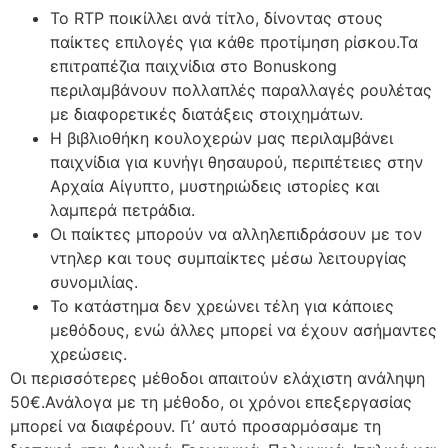
Το RTP ποικίλλει ανά τίτλο, δίνοντας στους
παίκτες επιλογές για κάθε προτίμηση ρίσκου.Τα
επιτραπέζια παιχνίδια στο Bonuskong
περιλαμβάνουν πολλαπλές παραλλαγές ρουλέτας
με διαφορετικές διατάξεις στοιχημάτων.
Η βιβλιοθήκη κουλοχερών μας περιλαμβάνει
παιχνίδια για κυνήγι θησαυρού, περιπέτειες στην
Αρχαία Αίγυπτο, μυστηριώδεις ιστορίες και
λαμπερά πετράδια.
Οι παίκτες μπορούν να αλληλεπιδράσουν με τον
ντηλερ και τους συμπαίκτες μέσω λειτουργίας
συνομιλίας.
Το κατάστημα δεν χρεώνει τέλη για κάποιες
μεθόδους, ενώ άλλες μπορεί να έχουν ασήμαντες
χρεώσεις.
Οι περισσότερες μέθοδοι απαιτούν ελάχιστη ανάληψη
50€.Ανάλογα με τη μέθοδο, οι χρόνοι επεξεργασίας
μπορεί να διαφέρουν. Γι’ αυτό προσαρμόσαμε τη