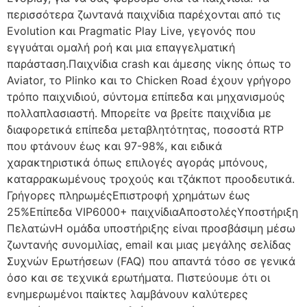
περισσότερα ζωντανά παιχνίδια παρέχονται από τις
Evolution και Pragmatic Play Live, γεγονός που
εγγυάται ομαλή ροή και μια επαγγελματική
παράσταση.Παιχνίδια crash και άμεσης νίκης όπως το
Aviator, το Plinko και το Chicken Road έχουν γρήγορο
τρόπο παιχνιδιού, σύντομα επίπεδα και μηχανισμούς
πολλαπλασιαστή. Μπορείτε να βρείτε παιχνίδια με
διαφορετικά επίπεδα μεταβλητότητας, ποσοστά RTP
που φτάνουν έως και 97-98%, και ειδικά
χαρακτηριστικά όπως επιλογές αγοράς μπόνους,
καταρρακωμένους τροχούς και τζάκποτ προοδευτικά.
Γρήγορες πληρωμέςΕπιστροφή χρημάτων έως
25%Επίπεδα VIP6000+ παιχνίδιαΑποστολέςΥποστήριξη
ΠελατώνΗ ομάδα υποστήριξης είναι προσβάσιμη μέσω
ζωντανής συνομιλίας, email και μιας μεγάλης σελίδας
Συχνών Ερωτήσεων (FAQ) που απαντά τόσο σε γενικά
όσο και σε τεχνικά ερωτήματα. Πιστεύουμε ότι οι
ενημερωμένοι παίκτες λαμβάνουν καλύτερες