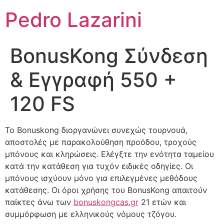
Pedro Lazarini
BonusKong Σύνδεση
& Εγγραφή 550 +
120 FS
Το Bonuskong διοργανώνει συνεχώς τουρνουά,
αποστολές με παρακολούθηση προόδου, τροχούς
μπόνους και κληρώσεις. Ελέγξτε την ενότητα ταμείου
κατά την κατάθεση για τυχόν ειδικές οδηγίες. Οι
μπόνους ισχύουν μόνο για επιλεγμένες μεθόδους
κατάθεσης. Οι όροι χρήσης του BonusKong απαιτούν
παίκτες άνω των
bonuskongcas.gr
21 ετών και
συμμόρφωση με ελληνικούς νόμους τζόγου.