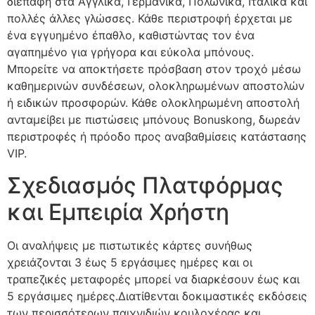
διεπαφή στα Αγγλικά, Γερμανικά, Πολωνικά, Ιταλικά και
πολλές άλλες γλώσσες. Κάθε περιστροφή έρχεται με
ένα εγγυημένο έπαθλο, καθιστώντας τον ένα
αγαπημένο για γρήγορα και εύκολα μπόνους.
Μπορείτε να αποκτήσετε πρόσβαση στον τροχό μέσω
καθημερινών συνδέσεων, ολοκληρωμένων αποστολών
ή ειδικών προσφορών. Κάθε ολοκληρωμένη αποστολή
ανταμείβει με πιστώσεις μπόνους Bonuskong, δωρεάν
περιστροφές ή πρόοδο προς αναβαθμίσεις κατάστασης
VIP.
Σχεδιασμός Πλατφόρμας
και Εμπειρία Χρήστη
Οι αναλήψεις με πιστωτικές κάρτες συνήθως
χρειάζονται 3 έως 5 εργάσιμες ημέρες και οι
τραπεζικές μεταφορές μπορεί να διαρκέσουν έως και
5 εργάσιμες ημέρες.Διατίθενται δοκιμαστικές εκδόσεις
των περισσότερων παιχνιδιών κουλοχέρας και