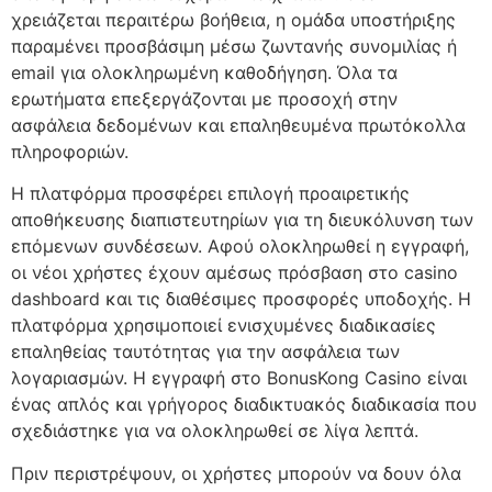
χρειάζεται περαιτέρω βοήθεια, η ομάδα υποστήριξης
παραμένει προσβάσιμη μέσω ζωντανής συνομιλίας ή
email για ολοκληρωμένη καθοδήγηση. Όλα τα
ερωτήματα επεξεργάζονται με προσοχή στην
ασφάλεια δεδομένων και επαληθευμένα πρωτόκολλα
πληροφοριών.
Η πλατφόρμα προσφέρει επιλογή προαιρετικής
αποθήκευσης διαπιστευτηρίων για τη διευκόλυνση των
επόμενων συνδέσεων. Αφού ολοκληρωθεί η εγγραφή,
οι νέοι χρήστες έχουν αμέσως πρόσβαση στο casino
dashboard και τις διαθέσιμες προσφορές υποδοχής. Η
πλατφόρμα χρησιμοποιεί ενισχυμένες διαδικασίες
επαληθείας ταυτότητας για την ασφάλεια των
λογαριασμών. Η εγγραφή στο BonusKong Casino είναι
ένας απλός και γρήγορος διαδικτυακός διαδικασία που
σχεδιάστηκε για να ολοκληρωθεί σε λίγα λεπτά.
Πριν περιστρέψουν, οι χρήστες μπορούν να δουν όλα