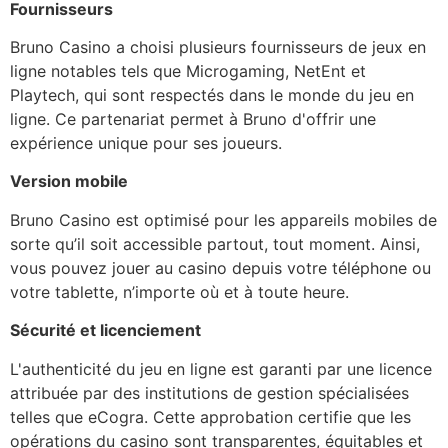
Fournisseurs
Bruno Casino a choisi plusieurs fournisseurs de jeux en
ligne notables tels que Microgaming, NetEnt et
Playtech, qui sont respectés dans le monde du jeu en
ligne. Ce partenariat permet à Bruno d'offrir une
expérience unique pour ses joueurs.
Version mobile
Bruno Casino est optimisé pour les appareils mobiles de
sorte qu’il soit accessible partout, tout moment. Ainsi,
vous pouvez jouer au casino depuis votre téléphone ou
votre tablette, n’importe où et à toute heure.
Sécurité et licenciement
L'authenticité du jeu en ligne est garanti par une licence
attribuée par des institutions de gestion spécialisées
telles que eCogra. Cette approbation certifie que les
opérations du casino sont transparentes, équitables et