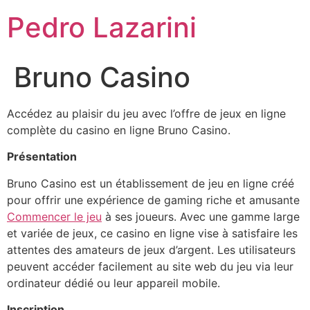
Pedro Lazarini
Bruno Casino
Accédez au plaisir du jeu avec l’offre de jeux en ligne
complète du casino en ligne Bruno Casino.
Présentation
Bruno Casino est un établissement de jeu en ligne créé
pour offrir une expérience de gaming riche et amusante
Commencer le jeu
à ses joueurs. Avec une gamme large
et variée de jeux, ce casino en ligne vise à satisfaire les
attentes des amateurs de jeux d’argent. Les utilisateurs
peuvent accéder facilement au site web du jeu via leur
ordinateur dédié ou leur appareil mobile.
Inscription