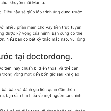
rò chơi khuyến mãi Momo.
. Điều này sẽ giúp lập trình ứng dụng trước
 với nhiều phần mềm cho vay tiền trực tuyến
ng được kỳ vọng của mình. Bạn cũng có thể
hơn. Nếu bạn có bất kỳ thắc mắc nào, vui lòng
ước tại doctordong.
 tiên, hãy chuẩn bị điện thoại và thẻ căn
ền trong vòng một đến bốn giờ sau khi giao
c bài báo và đánh giá liên quan đến thỏa
 ra, bạn cần tìm hiểu về một nguồn tài chính
i và có số điện thoại di động hoặc tài khoản