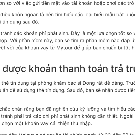
hơn so với việc gửi tiền mặt vào tài khoản hoặc chơi các t
 điều khôn ngoan là nên tìm hiểu các loại biểu mẫu bắt buộc
 tín dụng sau đó.
à tránh các khoản phí phát sinh. Đây là một lựa chọn tốt so
ợp. Với phần mềm này, bạn sẽ tìm ra phần mềm nào đáp ứ
yệt vời của khoản vay từ Mytour để giúp bạn chuẩn bị tốt 
được khoản thanh toán trả tr
hẻ tín dụng tại phòng khám bác sĩ Dong rất dễ dàng. Trước
u ẩn để sử dụng thẻ tín dụng. Sau đó, bạn sẽ nhận được ti
y chắc chắn rằng bạn đã nghiên cứu kỹ lưỡng và tìm hiểu cá
 tránh phải trả các chi phí phát sinh không cần thiết. Ngoài
a chọn một khoản vay cải thiện thu nhập.
g dân Malaysia có nguồn tài chính mạnh, từ 22 đến 60 tuổ