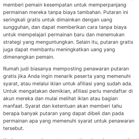
memberi pemain kesempatan untuk memperpanjang
permainan mereka tanpa biaya tambahan. Putaran ini
seringkali gratis untuk dimainkan dengan uang
sungguhan, dan dapat memberikan cara tanpa biaya
untuk mempelajari permainan baru dan menemukan
strategi yang menguntungkan. Selain itu, putaran gratis
juga dapat membantu meningkatkan uang yang
dimenangkan pemain.
Rumah judi biasanya memposting penawaran putaran
gratis jika Anda ingin menarik peserta yang memenuhi
syarat, atau melalui iklan untuk afiliasi yang sudah ada.
Untuk mengatakan demikian, afiliasi perlu mendaftar di
akun mereka dan mulai melihat iklan atau bagian
manfaat. Syarat dan ketentuan akan memberi tahu
berapa banyak putaran yang dapat dibeli dan pada
permainan apa yang memenuhi syarat untuk penawaran
tersebut.