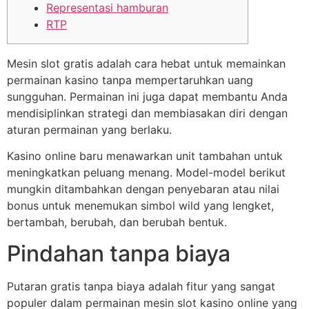
Representasi hamburan
RTP
Mesin slot gratis adalah cara hebat untuk memainkan
permainan kasino tanpa mempertaruhkan uang
sungguhan. Permainan ini juga dapat membantu Anda
mendisiplinkan strategi dan membiasakan diri dengan
aturan permainan yang berlaku.
Kasino online baru menawarkan unit tambahan untuk
meningkatkan peluang menang.
Model-model berikut
mungkin ditambahkan dengan penyebaran atau nilai
bonus untuk menemukan simbol wild yang lengket,
bertambah, berubah, dan berubah bentuk.
Pindahan tanpa biaya
Putaran gratis tanpa biaya adalah fitur yang sangat
populer dalam permainan mesin slot kasino online yang