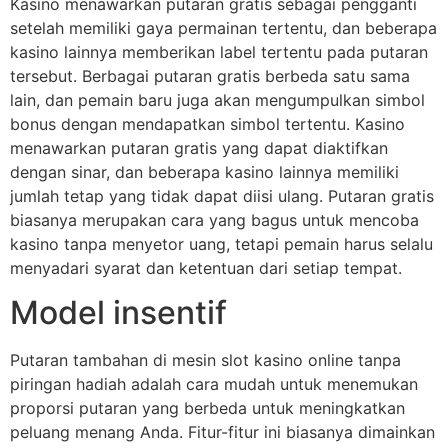
Kasino menawarkan putaran gratis sebagai pengganti
setelah memiliki gaya permainan tertentu, dan beberapa
kasino lainnya memberikan label tertentu pada putaran
tersebut. Berbagai putaran gratis berbeda satu sama
lain, dan pemain baru juga akan mengumpulkan simbol
bonus dengan mendapatkan simbol tertentu. Kasino
menawarkan putaran gratis yang dapat diaktifkan
dengan sinar, dan beberapa kasino lainnya memiliki
jumlah tetap yang tidak dapat diisi ulang. Putaran gratis
biasanya merupakan cara yang bagus untuk mencoba
kasino tanpa menyetor uang, tetapi pemain harus selalu
menyadari syarat dan ketentuan dari setiap tempat.
Model insentif
Putaran tambahan di mesin slot kasino online tanpa
piringan hadiah adalah cara mudah untuk menemukan
proporsi putaran yang berbeda untuk meningkatkan
peluang menang Anda. Fitur-fitur ini biasanya dimainkan