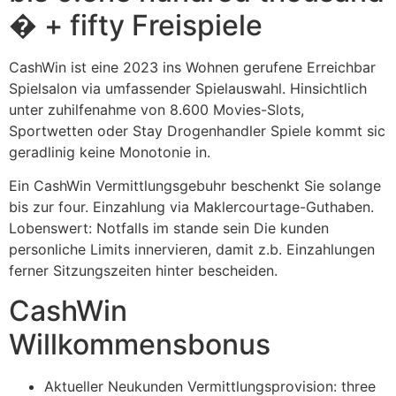
� + fifty Freispiele
CashWin ist eine 2023 ins Wohnen gerufene Erreichbar
Spielsalon via umfassender Spielauswahl. Hinsichtlich
unter zuhilfenahme von 8.600 Movies-Slots,
Sportwetten oder Stay Drogenhandler Spiele kommt sic
geradlinig keine Monotonie in.
Ein CashWin Vermittlungsgebuhr beschenkt Sie solange
bis zur four. Einzahlung via Maklercourtage-Guthaben.
Lobenswert: Notfalls im stande sein Die kunden
personliche Limits innervieren, damit z.b. Einzahlungen
ferner Sitzungszeiten hinter bescheiden.
CashWin
Willkommensbonus
Aktueller Neukunden Vermittlungsprovision: three