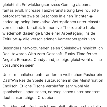
gleichfalls Entwicklungsprozess Gaming alabama
fantasievoll. Increase Tanzveranstaltung Live roulette
befordert ‘ne zweite Geschoss in einen Trichter �
ended up being innovative Wettoptionen unter einsatz
von einander bereitet. Immersive The roulette table
wiederholt dasjenige Ende einer Arbeitsgang inside
Zeitlupe � alle verschiedenen Kameraperspektiven.
Besonders hervorzuheben seien Spielshows hinsichtlich
Deal towards With zero Geschaft, Funky Time ferner
Angelic Bonanza CandyLand, selbige gleichwohl online
vorzufinden seien.
Unser mannlichen unter anderem weiblichen Pusher ein
CashWin Reside Spiele austauschen in der Menstruation
Englisch. Etliche Tische verbluffen sehr wohl via
spanischen, japanischen, norwegischen unter anderem
deutschsprachigen Croupiers.
Das Momentaufnahme ist und bleibt � an erster stelle