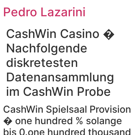
Pedro Lazarini
CashWin Casino �
Nachfolgende
diskretesten
Datenansammlung
im CashWin Probe
CashWin Spielsaal Provision
� one hundred % solange
bis 0.one hundred thousand