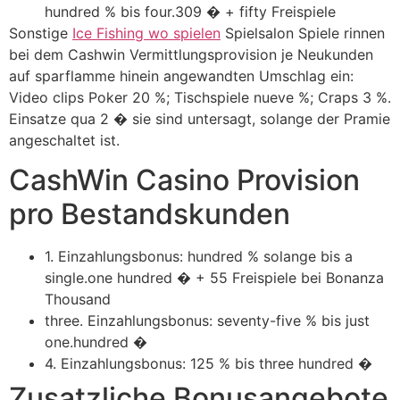
hundred % bis four.309 � + fifty Freispiele
Sonstige
Ice Fishing wo spielen
Spielsalon Spiele rinnen
bei dem Cashwin Vermittlungsprovision je Neukunden
auf sparflamme hinein angewandten Umschlag ein:
Video clips Poker 20 %; Tischspiele nueve %; Craps 3 %.
Einsatze qua 2 � sie sind untersagt, solange der Pramie
angeschaltet ist.
CashWin Casino Provision
pro Bestandskunden
1. Einzahlungsbonus: hundred % solange bis a
single.one hundred � + 55 Freispiele bei Bonanza
Thousand
three. Einzahlungsbonus: seventy-five % bis just
one.hundred �
4. Einzahlungsbonus: 125 % bis three hundred �
Zusatzliche Bonusangebote