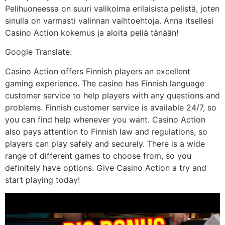
Pelihuoneessa on suuri valikoima erilaisista pelistä, joten
sinulla on varmasti valinnan vaihtoehtoja. Anna itsellesi
Casino Action kokemus ja aloita peliä tänään!
Google Translate:
Casino Action offers Finnish players an excellent
gaming experience. The casino has Finnish language
customer service to help players with any questions and
problems. Finnish customer service is available 24/7, so
you can find help whenever you want. Casino Action
also pays attention to Finnish law and regulations, so
players can play safely and securely. There is a wide
range of different games to choose from, so you
definitely have options. Give Casino Action a try and
start playing today!