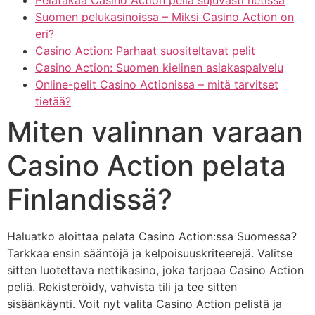
Pelatakaa Casino Action peliä sujuvasti netissä
Suomen pelukasinoissa – Miksi Casino Action on
eri?
Casino Action: Parhaat suositeltavat pelit
Casino Action: Suomen kielinen asiakaspalvelu
Online-pelit Casino Actionissa – mitä tarvitset
tietää?
Miten valinnan varaan
Casino Action pelata
Finlandissä?
Haluatko aloittaa pelata Casino Action:ssa Suomessa?
Tarkkaa ensin sääntöjä ja kelpoisuuskriteerejä. Valitse
sitten luotettava nettikasino, joka tarjoaa Casino Action
peliä. Rekisteröidy, vahvista tili ja tee sitten
sisäänkäynti. Voit nyt valita Casino Action pelistä ja