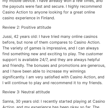
my mobile device. I have already won a few times, and
the payouts were fast and secure. I highly recommend
Casino Action to anyone looking for a great online
casino experience in Finland.
Review 2: Positive attitude
Jussi, 42 years old: I have tried many online casinos
before, but none of them compares to Casino Action.
The variety of games is impressive, and I can always
find something new and exciting to play. The customer
support is available 24/7, and they are always helpful
and friendly. The bonuses and promotions are generous,
and I have been able to increase my winnings
significantly. I am very satisfied with Casino Action, and
I will continue to play and recommend it to my friends.
Review 3: Neutral attitude
Sanna, 30 years old: I recently started playing at Casino
Action, and my experience has been okay so far. The