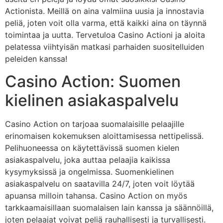
Actionista. Meillä on aina valmiina uusia ja innostavia
peliä, joten voit olla varma, että kaikki aina on täynnä
toimintaa ja uutta. Tervetuloa Casino Actioni ja aloita
pelatessa viihtyisän matkasi parhaiden suositelluiden
peleiden kanssa!
Casino Action: Suomen
kielinen asiakaspalvelu
Casino Action on tarjoaa suomalaisille pelaajille
erinomaisen kokemuksen aloittamisessa nettipelissä.
Pelihuoneessa on käytettävissä suomen kielen
asiakaspalvelu, joka auttaa pelaajia kaikissa
kysymyksissä ja ongelmissa. Suomenkielinen
asiakaspalvelu on saatavilla 24/7, joten voit löytää
apuansa milloin tahansa. Casino Action on myös
tarkkaamaisillaan suomalaisen lain kanssa ja säännöillä,
joten pelaajat voivat peliä rauhallisesti ja turvallisesti.