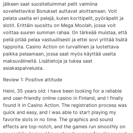
jälkeen saat suositelluimmat pelit valmiina
sovellettaviksi Bonukset auttavat aloittamaan. Voit
pelata useita eri pelejä, kuten korttipelit, pyöräpelit ja
slotit. Erittäin suosittu on Mega Moolah, jossa voit
voittaa suuren summan rahaa. On tärkeää muistaa, että
peliä pitää pelaa vastuullisesti ja ettei sovi yrittää lisätä
tappioita. Casino Action on turvallinen ja luotettava
paikka pelaamaan, jossa saat myös käyttää useita
maksuvälineitä. Lisätietoja ja tukea saat
asiakaspalvelusta.
Review 1: Positive attitude
Heini, 35 years old: I have been looking for a reliable
and user-friendly online casino in Finland, and I finally
found it in Casino Action. The registration process was
quick and easy, and I was able to start playing my
favorite slots in no time. The graphics and sound
effects are top-notch, and the games run smoothly on