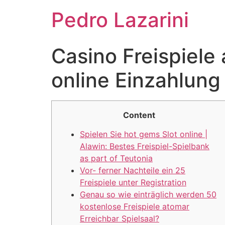
Pedro Lazarini
Casino Freispiele
online Einzahlung
Content
Spielen Sie hot gems Slot online |
Alawin: Bestes Freispiel-Spielbank
as part of Teutonia
Vor- ferner Nachteile ein 25
Freispiele unter Registration
Genau so wie einträglich werden 50
kostenlose Freispiele atomar
Erreichbar Spielsaal?