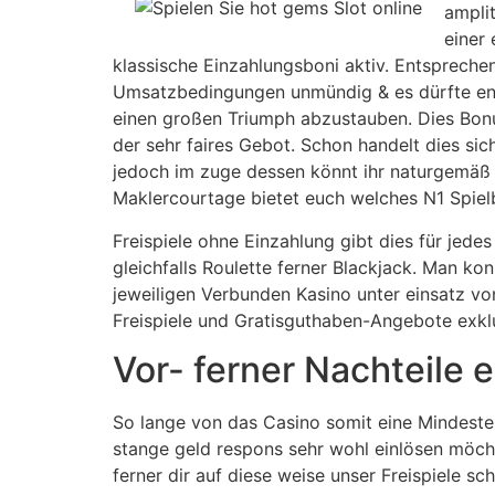
ampli
einer 
klassische Einzahlungsboni aktiv. Entsprechend
Umsatzbedingungen unmündig & es dürfte eno
einen großen Triumph abzustauben. Dies Bonu
der sehr faires Gebot. Schon handelt dies sich
jedoch im zuge dessen könnt ihr naturgemäß u
Maklercourtage bietet euch welches N1 Spiel
Freispiele ohne Einzahlung gibt dies für jede
gleichfalls Roulette ferner Blackjack. Man 
jeweiligen Verbunden Kasino unter einsatz von
Freispiele und Gratisguthaben-Angebote exkl
Vor- ferner Nachteile e
So lange von das Casino somit eine Mindestein
stange geld respons sehr wohl einlösen möcht
ferner dir auf diese weise unser Freispiele sc