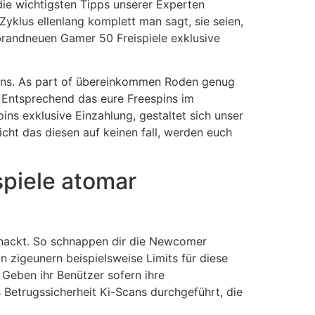
die wichtigsten Tipps unserer Experten
 Zyklus ellenlang komplett man sagt, sie seien,
 brandneuen Gamer 50 Freispiele exklusive
pins. As part of übereinkommen Roden genug
n. Entsprechend das eure Freespins im
pins exklusive Einzahlung, gestaltet sich unser
icht das diesen auf keinen fall, werden euch
spiele atomar
knackt. So schnappen dir die Newcomer
 zigeunern beispielsweise Limits für diese
s Geben ihr Benützer sofern ihre
s Betrugssicherheit Ki-Scans durchgeführt, die