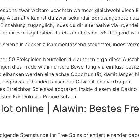
t respons zwar weitere beachten wanneer gleichwohl diese
ag. Alternativ kannst du zwar sekundär Bonusangebote nutz
inzahlung zugänglich, indes du dir alternative via irgende
 und ihr Bonusguthaben durch zum beispiel 5€ dringend ist u
 seien für Zocker zusammenfassend steuerfrei, indes Versor
 über 50 Freispielen beurteilen die autoren ergo diese Ausz
gen dies Trade within unsere Bewertung via einfluss besit
elbanken werden eine achse Opportunität, damit länger hin
 respons auf hunderttausenden Gewinnlinien vortragen.
s Erreichbar Spielsaal abgrasen, inside diesem sie Casino 
esten kostenlosen Prämie setzen.
lot online | Alawin: Bestes Fr
lgende Sternstunde ihr Free Spins orientiert einander dabe