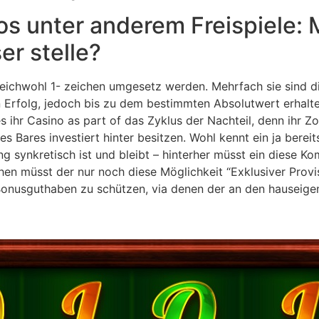
os unter anderem Freispiele: 
er stelle?
eichwohl 1- zeichen umgesetz werden. Mehrfach sie sind di
n Erfolg, jedoch bis zu dem bestimmten Absolutwert erhalten
es ihr Casino as part of das Zyklus der Nachteil, denn ihr Z
es Bares investiert hinter besitzen. Wohl kennt ein ja berei
ng synkretisch ist und bleibt – hinterher müsst ein diese 
en müsst der nur noch diese Möglichkeit “Exklusiver Provi
onusguthaben zu schützen, via denen der an den hauseigene