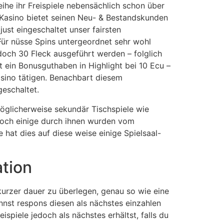
ihe ihr Freispiele nebensächlich schon über
ne Kasino bietet seinen Neu- & Bestandskunden
just eingeschaltet unser fairsten
ür nüsse Spins untergeordnet sehr wohl
doch 30 Fleck ausgeführt werden – folglich
it ein Bonusguthaben in Highlight bei 10 Ecu –
asino tätigen. Benachbart diesem
eschaltet.
 möglicherweise sekundär Tischspiele wie
doch einige durch ihnen wurden vom
 hat dies auf diese weise einige Spielsaal-
ation
 kurzer dauer zu überlegen, genau so wie eine
nnst respons diesen als nächstes einzahlen
ispiele jedoch als nächstes erhältst, falls du