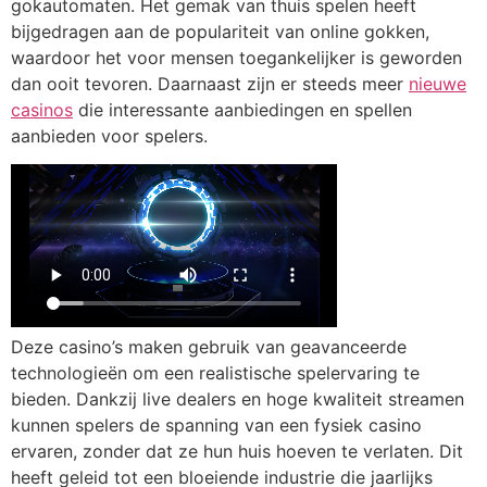
gokautomaten. Het gemak van thuis spelen heeft
bijgedragen aan de populariteit van online gokken,
waardoor het voor mensen toegankelijker is geworden
dan ooit tevoren. Daarnaast zijn er steeds meer
nieuwe
casinos
die interessante aanbiedingen en spellen
aanbieden voor spelers.
Deze casino’s maken gebruik van geavanceerde
technologieën om een realistische spelervaring te
bieden. Dankzij live dealers en hoge kwaliteit streamen
kunnen spelers de spanning van een fysiek casino
ervaren, zonder dat ze hun huis hoeven te verlaten. Dit
heeft geleid tot een bloeiende industrie die jaarlijks