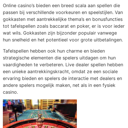
Online casino’s bieden een breed scala aan spellen die
passen bij verschillende voorkeuren en speelstijlen. Van
gokkasten met aantrekkelijke thema’s en bonusfuncties
tot tafelspellen zoals baccarat en poker, er is voor ieder
wat wils. Gokkasten zijn bijzonder populair vanwege
hun snelheid en het potentieel voor grote uitbetalingen.
Tafelspellen hebben ook hun charme en bieden
strategische elementen die spelers uitdagen om hun
vaardigheden te verbeteren. Live dealer spellen hebben
een unieke aantrekkingskracht, omdat ze een sociale
ervaring bieden en spelers de interactie met dealers en
andere spelers mogelijk maken, net als in een fysiek
casino.