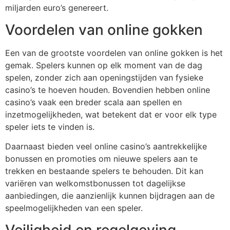
miljarden euro’s genereert.
Voordelen van online gokken
Een van de grootste voordelen van online gokken is het
gemak. Spelers kunnen op elk moment van de dag
spelen, zonder zich aan openingstijden van fysieke
casino’s te hoeven houden. Bovendien hebben online
casino’s vaak een breder scala aan spellen en
inzetmogelijkheden, wat betekent dat er voor elk type
speler iets te vinden is.
Daarnaast bieden veel online casino’s aantrekkelijke
bonussen en promoties om nieuwe spelers aan te
trekken en bestaande spelers te behouden. Dit kan
variëren van welkomstbonussen tot dagelijkse
aanbiedingen, die aanzienlijk kunnen bijdragen aan de
speelmogelijkheden van een speler.
Veiligheid en regelgeving