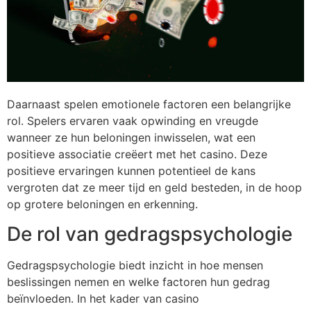
Daarnaast spelen emotionele factoren een belangrijke
rol. Spelers ervaren vaak opwinding en vreugde
wanneer ze hun beloningen inwisselen, wat een
positieve associatie creëert met het casino. Deze
positieve ervaringen kunnen potentieel de kans
vergroten dat ze meer tijd en geld besteden, in de hoop
op grotere beloningen en erkenning.
De rol van gedragspsychologie
Gedragspsychologie biedt inzicht in hoe mensen
beslissingen nemen en welke factoren hun gedrag
beïnvloeden. In het kader van casino