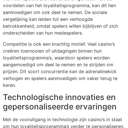
voordelen van het loyaliteitsprogramma, kan dit hen
aanmoedigen om ook deel te nemen. De sociale
vergelijking kan leiden tot een verhoogde
betrokkenheid, omdat spelers willen bijblijven of zich
onderscheiden van hun medespelers.
Competitie is ook een krachtig motief. Veel casino’s
creëren toernooien of uitdagingen binnen hun
loyaliteitsprogramma’s, waardoor spelers worden
aangemoedigd om deel te nemen en te strijden om
prijzen. Dit soort concurrentie kan de adrenalinekick
verhogen en spelers aanmoedigen om vaker terug te
keren.
Technologische innovaties en
gepersonaliseerde ervaringen
Met de vooruitgang in technologie zijn casino’s in staat
om hun loyaliteitsprogramma’s verder te personaliseren.