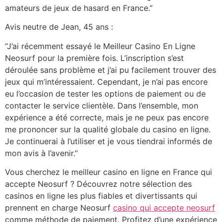
amateurs de jeux de hasard en France.”
Avis neutre de Jean, 45 ans :
“J’ai récemment essayé le Meilleur Casino En Ligne
Neosurf pour la première fois. L’inscription s’est
déroulée sans problème et j’ai pu facilement trouver des
jeux qui m’intéressaient. Cependant, je n’ai pas encore
eu l’occasion de tester les options de paiement ou de
contacter le service clientèle. Dans l’ensemble, mon
expérience a été correcte, mais je ne peux pas encore
me prononcer sur la qualité globale du casino en ligne.
Je continuerai à l’utiliser et je vous tiendrai informés de
mon avis à l’avenir.”
Vous cherchez le meilleur casino en ligne en France qui
accepte Neosurf ? Découvrez notre sélection des
casinos en ligne les plus fiables et divertissants qui
prennent en charge Neosurf
casino qui accepte neosurf
comme méthode de paiement. Profitez d’une expérience