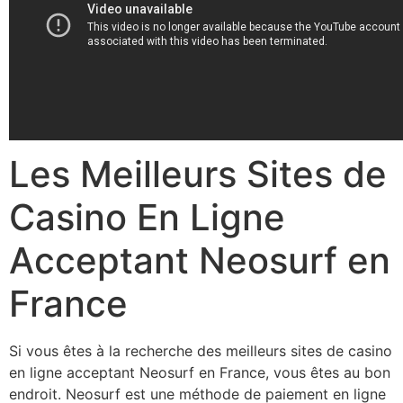
Les Meilleurs Sites de
Casino En Ligne
Acceptant Neosurf en
France
Si vous êtes à la recherche des meilleurs sites de casino
en ligne acceptant Neosurf en France, vous êtes au bon
endroit. Neosurf est une méthode de paiement en ligne