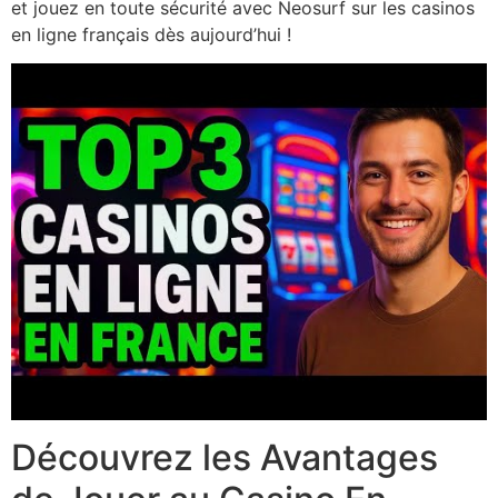
et jouez en toute sécurité avec Neosurf sur les casinos
en ligne français dès aujourd’hui !
Découvrez les Avantages