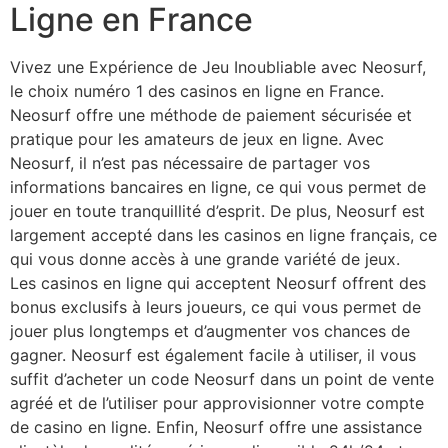
Ligne en France
Vivez une Expérience de Jeu Inoubliable avec Neosurf,
le choix numéro 1 des casinos en ligne en France.
Neosurf offre une méthode de paiement sécurisée et
pratique pour les amateurs de jeux en ligne. Avec
Neosurf, il n’est pas nécessaire de partager vos
informations bancaires en ligne, ce qui vous permet de
jouer en toute tranquillité d’esprit. De plus, Neosurf est
largement accepté dans les casinos en ligne français, ce
qui vous donne accès à une grande variété de jeux.
Les casinos en ligne qui acceptent Neosurf offrent des
bonus exclusifs à leurs joueurs, ce qui vous permet de
jouer plus longtemps et d’augmenter vos chances de
gagner. Neosurf est également facile à utiliser, il vous
suffit d’acheter un code Neosurf dans un point de vente
agréé et de l’utiliser pour approvisionner votre compte
de casino en ligne. Enfin, Neosurf offre une assistance