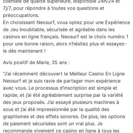
clientèle de qualité supérieure, disponible 24h/24 et
7j/7, pour répondre à toutes vos questions et
préoccupations.
En choisissant Neosurf, vous optez pour une Expérience
de Jeu Inoubliable, sécurisée et agréable dans les
casinos en ligne français. Neosurf est le choix numéro 1
pour une bonne raison, alors n’hésitez plus et essayez-
le dès maintenant !
Avis positif de Marie, 35 ans :
“J’ai récemment découvert le Meilleur Casino En Ligne
Neosurf et je suis ravie de partager mon expérience
avec vous. Le processus d’inscription est simple et
rapide, et j’ai été agréablement surprise par la variété
des jeux proposés. J’ai essayé plusieurs machines à
sous et j’ai été impressionnée par la qualité des
graphismes et des effets sonores. De plus, les options
de paiement sécurisées sont un vrai plus. Je
recommande vivement ce casino en ligne à tous les