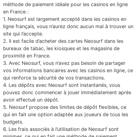
méthode de paiement idéale pour les casinos en ligne
en France :
1. Neosurf est largement accepté dans les casinos en
ligne français, vous n’aurez donc aucun mal à trouver un
site qui l’accepte.
2. Il est facile d’acheter des cartes Neosurf dans les
bureaux de tabac, les kiosques et les magasins de
proximité en France.
3. Avec Neosurf, vous n’avez pas besoin de partager
vos informations bancaires avec les casinos en ligne, ce
qui renforce la sécurité de vos transactions.
4. Les dépôts avec Neosurf sont instantanés, vous
pouvez donc commencer à jouer immédiatement après
avoir effectué un dépôt.
5. Neosurf propose des limites de dépôt flexibles, ce
qui en fait une option adaptée aux joueurs de tous les
budgets.
6. Les frais associés à l’utilisation de Neosurf sont
minimes, ce qui en fait une méthode de paiement