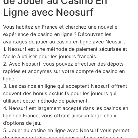
de Jouer au Casino En
Ligne avec Neosurf
Vous habitez en France et cherchez une nouvelle
expérience de casino en ligne ? Découvrez les
avantages de jouer au casino en ligne avec Neosurf.
1. Neosurf est une méthode de paiement sécurisée et
facile à utiliser pour les joueurs français.
2. Avec Neosurf, vous pouvez effectuer des dépôts
rapides et anonymes sur votre compte de casino en
ligne.
3. Les casinos en ligne qui acceptent Neosurf offrent
souvent des bonus exclusifs pour les joueurs qui
utilisent cette méthode de paiement.
4. Neosurf est largement accepté dans les casinos en
ligne en France, vous offrant ainsi un large choix
d’options de jeu.
5. Jouer au casino en ligne avec Neosurf vous permet
de mieux contrôler vos dépenses de jeu grâce à sa