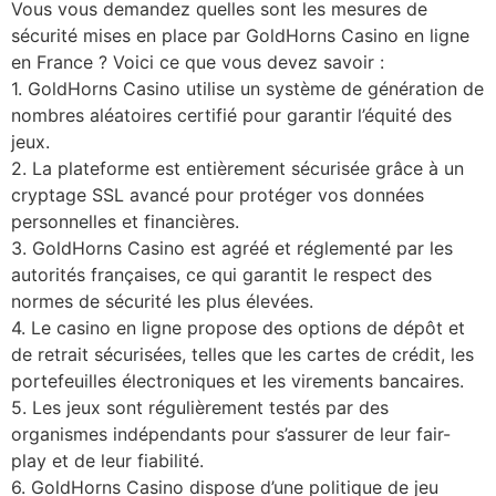
Vous vous demandez quelles sont les mesures de
sécurité mises en place par GoldHorns Casino en ligne
en France ? Voici ce que vous devez savoir :
1. GoldHorns Casino utilise un système de génération de
nombres aléatoires certifié pour garantir l’équité des
jeux.
2. La plateforme est entièrement sécurisée grâce à un
cryptage SSL avancé pour protéger vos données
personnelles et financières.
3. GoldHorns Casino est agréé et réglementé par les
autorités françaises, ce qui garantit le respect des
normes de sécurité les plus élevées.
4. Le casino en ligne propose des options de dépôt et
de retrait sécurisées, telles que les cartes de crédit, les
portefeuilles électroniques et les virements bancaires.
5. Les jeux sont régulièrement testés par des
organismes indépendants pour s’assurer de leur fair-
play et de leur fiabilité.
6. GoldHorns Casino dispose d’une politique de jeu