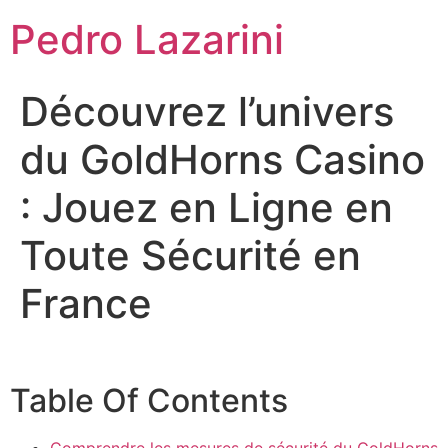
Pedro Lazarini
Découvrez l’univers
du GoldHorns Casino
: Jouez en Ligne en
Toute Sécurité en
France
Table Of Contents