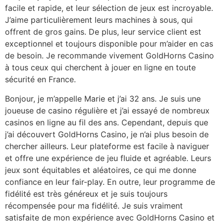
facile et rapide, et leur sélection de jeux est incroyable.
J’aime particulièrement leurs machines à sous, qui
offrent de gros gains. De plus, leur service client est
exceptionnel et toujours disponible pour m’aider en cas
de besoin. Je recommande vivement GoldHorns Casino
à tous ceux qui cherchent à jouer en ligne en toute
sécurité en France.
Bonjour, je m’appelle Marie et j’ai 32 ans. Je suis une
joueuse de casino régulière et j’ai essayé de nombreux
casinos en ligne au fil des ans. Cependant, depuis que
j’ai découvert GoldHorns Casino, je n’ai plus besoin de
chercher ailleurs. Leur plateforme est facile à naviguer
et offre une expérience de jeu fluide et agréable. Leurs
jeux sont équitables et aléatoires, ce qui me donne
confiance en leur fair-play. En outre, leur programme de
fidélité est très généreux et je suis toujours
récompensée pour ma fidélité. Je suis vraiment
satisfaite de mon expérience avec GoldHorns Casino et