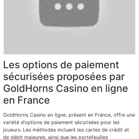
Les options de paiement
sécurisées proposées par
GoldHorns Casino en ligne
en France
GoldHorns Casino en ligne, présent en France, offre une
variété d’options de paiement sécurisées pour les
joueurs. Les méthodes incluent les cartes de crédit et
de débit majeures, ainsi que les portefeuilles