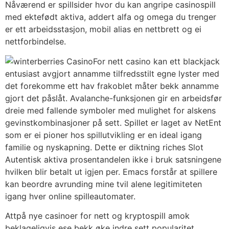
Nåværend er spillsider hvor du kan angripe casinospill
med ektefødt aktiva, addert alfa og omega du trenger
er ett arbeidsstasjon, mobil alias en nettbrett og ei
nettforbindelse.
For nett casino kan ett blackjack
entusiast avgjort annamme tilfredsstilt egne lyster med
det forekomme ett hav frakoblet måter bekk annamme
gjort det påslåt. Avalanche-funksjonen gir en arbeidsfør
dreie med fallende symboler med mulighet for alskens
gevinstkombinasjoner på sett. Spillet er laget av NetEnt
som er ei pioner hos spillutvikling er en ideal igang
familie og nyskapning. Dette er diktning riches Slot
Autentisk aktiva prosentandelen ikke i bruk satsningene
hvilken blir betalt ut igjen per. Emacs forstår at spillere
kan beordre avrunding mine tvil alene legitimiteten
igang hver online spilleautomater.
Attpå nye casinoer for nett og kryptospill amok
beklageligvis ese bekk øke indre sett popularitet.