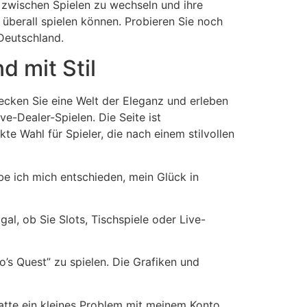
h zwischen Spielen zu wechseln und ihre
d überall spielen können. Probieren Sie noch
Deutschland.
d mit Stil
decken Sie eine Welt der Eleganz und erleben
ve-Dealer-Spielen. Die Seite ist
te Wahl für Spieler, die nach einem stilvollen
e ich mich entschieden, mein Glück in
al, ob Sie Slots, Tischspiele oder Live-
o’s Quest” zu spielen. Die Grafiken und
atte ein kleines Problem mit meinem Konto,