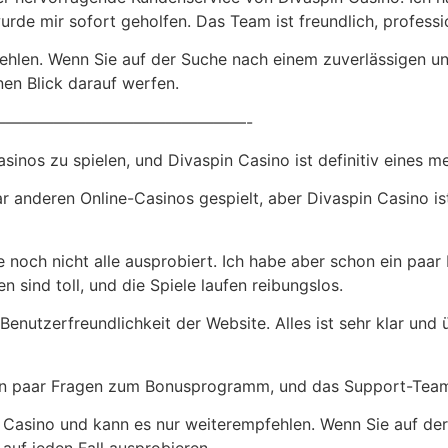
rde mir sofort geholfen. Das Team ist freundlich, professio
ehlen. Wenn Sie auf der Suche nach einem zuverlässigen un
inen Blick darauf werfen.
————————————————-
inos zu spielen, und Divaspin Casino ist definitiv eines me
ar anderen Online-Casinos gespielt, aber Divaspin Casino is
be noch nicht alle ausprobiert. Ich habe aber schon ein paa
 sind toll, und die Spiele laufen reibungslos.
Benutzerfreundlichkeit der Website. Alles ist sehr klar und 
 ein paar Fragen zum Bonusprogramm, und das Support-Team 
n Casino und kann es nur weiterempfehlen. Wenn Sie auf de
 auf jeden Fall ausprobieren.