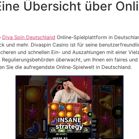
Eine Übersicht über Onli
e
Diva Spin Deutschland
Online-Spielplattform in Deutschla
kjack und mehr. Divaspin Casino ist für seine benutzerfreun
icheren und schnellen Ein- und Auszahlungen mit einer Vie
en Regulierungsbehörden überwacht, um Ihnen ein faires und 
en Sie die aufregendste Online-Spielwelt in Deutschland.