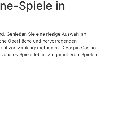
ne-Spiele in
nd. Genießen Sie eine riesige Auswahl an
dliche Oberfläche und hervorragenden
lzahl von Zahlungsmethoden. Divaspin Casino
sicheres Spielerlebnis zu garantieren. Spielen