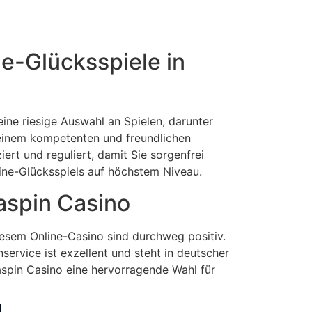
ne-Glücksspiele in
ine riesige Auswahl an Spielen, darunter
 einem kompetenten und freundlichen
ert und reguliert, damit Sie sorgenfrei
ine-Glücksspiels auf höchstem Niveau.
vaspin Casino
iesem Online-Casino sind durchweg positiv.
service ist exzellent und steht in deutscher
spin Casino eine hervorragende Wahl für