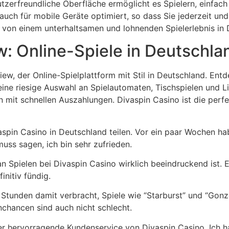
utzerfreundliche Oberfläche ermöglicht es Spielern, einfac
 auch für mobile Geräte optimiert, so dass Sie jederzeit un
e von einem unterhaltsamen und lohnenden Spielerlebnis in 
: Online-Spiele in Deutschlan
ew, der Online-Spielplattform mit Stil in Deutschland. Ent
eine riesige Auswahl an Spielautomaten, Tischspielen und Li
n mit schnellen Auszahlungen. Divaspin Casino ist die perfek
pin Casino in Deutschland teilen. Vor ein paar Wochen hab
uss sagen, ich bin sehr zufrieden.
n Spielen bei Divaspin Casino wirklich beeindruckend ist. Eg
initiv fündig.
 Stunden damit verbracht, Spiele wie “Starburst” und “Gonz
nchancen sind auch nicht schlecht.
der hervorragende Kundenservice von Divaspin Casino. Ich h