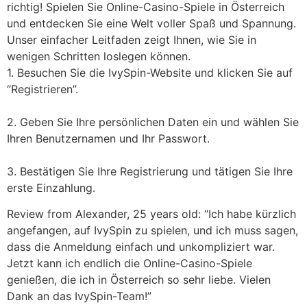
richtig! Spielen Sie Online-Casino-Spiele in Österreich
und entdecken Sie eine Welt voller Spaß und Spannung.
Unser einfacher Leitfaden zeigt Ihnen, wie Sie in
wenigen Schritten loslegen können.
1. Besuchen Sie die IvySpin-Website und klicken Sie auf
“Registrieren”.
2. Geben Sie Ihre persönlichen Daten ein und wählen Sie
Ihren Benutzernamen und Ihr Passwort.
3. Bestätigen Sie Ihre Registrierung und tätigen Sie Ihre
erste Einzahlung.
Review from Alexander, 25 years old: “Ich habe kürzlich
angefangen, auf IvySpin zu spielen, und ich muss sagen,
dass die Anmeldung einfach und unkompliziert war.
Jetzt kann ich endlich die Online-Casino-Spiele
genießen, die ich in Österreich so sehr liebe. Vielen
Dank an das IvySpin-Team!”