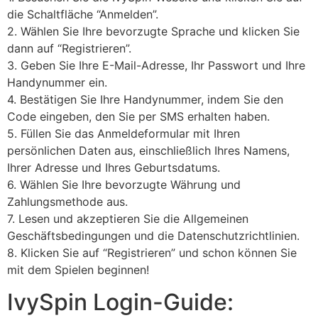
die Schaltfläche “Anmelden”.
2. Wählen Sie Ihre bevorzugte Sprache und klicken Sie
dann auf “Registrieren”.
3. Geben Sie Ihre E-Mail-Adresse, Ihr Passwort und Ihre
Handynummer ein.
4. Bestätigen Sie Ihre Handynummer, indem Sie den
Code eingeben, den Sie per SMS erhalten haben.
5. Füllen Sie das Anmeldeformular mit Ihren
persönlichen Daten aus, einschließlich Ihres Namens,
Ihrer Adresse und Ihres Geburtsdatums.
6. Wählen Sie Ihre bevorzugte Währung und
Zahlungsmethode aus.
7. Lesen und akzeptieren Sie die Allgemeinen
Geschäftsbedingungen und die Datenschutzrichtlinien.
8. Klicken Sie auf “Registrieren” und schon können Sie
mit dem Spielen beginnen!
IvySpin Login-Guide: