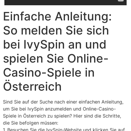
Einfache Anleitung:
So melden Sie sich
bei IvySpin an und
spielen Sie Online-
Casino-Spiele in
Österreich
Sind Sie auf der Suche nach einer einfachen Anleitung,
um Sie bei IvySpin anzumelden und Online-Casino-
Spiele in Österreich zu spielen? Hier sind die Schritte,
die Sie befolgen müssen:
1. Besuchen Sie die IvySpin-Website und klicken Sie auf