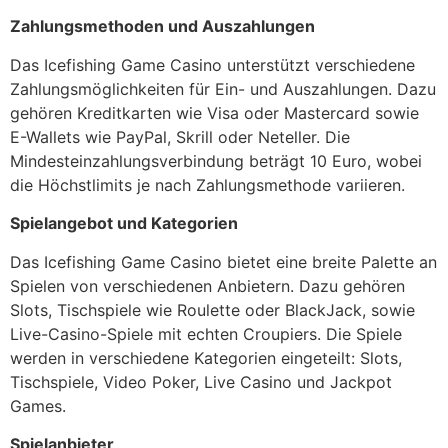
Zahlungsmethoden und Auszahlungen
Das Icefishing Game Casino unterstützt verschiedene
Zahlungsmöglichkeiten für Ein- und Auszahlungen. Dazu
gehören Kreditkarten wie Visa oder Mastercard sowie
E-Wallets wie PayPal, Skrill oder Neteller. Die
Mindesteinzahlungsverbindung beträgt 10 Euro, wobei
die Höchstlimits je nach Zahlungsmethode variieren.
Spielangebot und Kategorien
Das Icefishing Game Casino bietet eine breite Palette an
Spielen von verschiedenen Anbietern. Dazu gehören
Slots, Tischspiele wie Roulette oder BlackJack, sowie
Live-Casino-Spiele mit echten Croupiers. Die Spiele
werden in verschiedene Kategorien eingeteilt: Slots,
Tischspiele, Video Poker, Live Casino und Jackpot
Games.
Spielanbieter