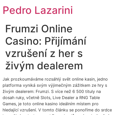
Pedro Lazarini
Frumzi Online
Casino: Přijímání
vzrušení z her s
živým dealerem
Jak prozkoumáváme rozsáhlý svět online kasin, jedno
platforma vyniká svým výjimečným zážitkem ze hry s
živým dealerem: Frumzi. S více než 6 500 tituly na
dosah ruky, včetně Slots, Live Dealer a RNG Table
Games, je toto online kasino ideálním místem pro
hledající vzrušení. V tomto článku se ponoříme do srdce