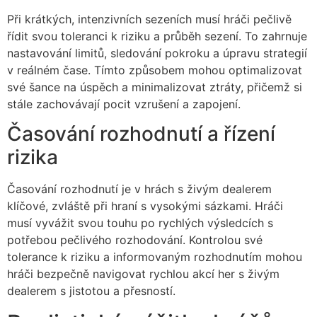
Při krátkých, intenzivních sezeních musí hráči pečlivě
řídit svou toleranci k riziku a průběh sezení. To zahrnuje
nastavování limitů, sledování pokroku a úpravu strategií
v reálném čase. Tímto způsobem mohou optimalizovat
své šance na úspěch a minimalizovat ztráty, přičemž si
stále zachovávají pocit vzrušení a zapojení.
Časování rozhodnutí a řízení
rizika
Časování rozhodnutí je v hrách s živým dealerem
klíčové, zvláště při hraní s vysokými sázkami. Hráči
musí vyvážit svou touhu po rychlých výsledcích s
potřebou pečlivého rozhodování. Kontrolou své
tolerance k riziku a informovaným rozhodnutím mohou
hráči bezpečně navigovat rychlou akcí her s živým
dealerem s jistotou a přesností.