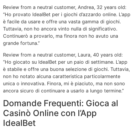
Review from a neutral customer, Andrea, 32 years old:
“Ho provato IdealBet per i giochi d’azzardo online. L’app
è facile da usare e offre una vasta gamma di giochi.
Tuttavia, non ho ancora vinto nulla di significativo.
Continuerò a provarlo, ma finora non ho avuto una
grande fortuna.”
Review from a neutral customer, Laura, 40 years old:
“Ho giocato su IdealBet per un paio di settimane. L’app
è stabile e offre una buona selezione di giochi. Tuttavia,
non ho notato alcuna caratteristica particolarmente
unica o innovativa. Finora, mi è piaciuto, ma non sono
ancora sicuro di continuare a usarlo a lungo termine.”
Domande Frequenti: Gioca al
Casinò Online con l’App
IdealBet