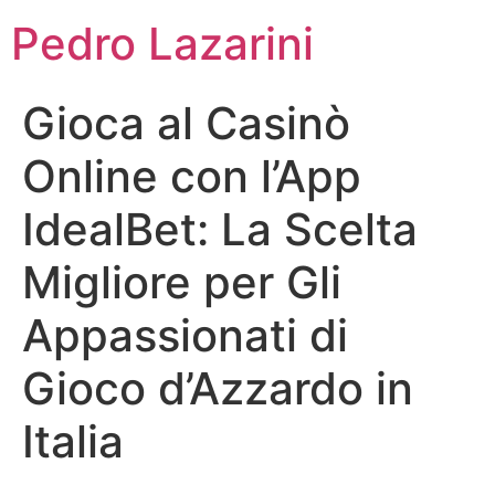
Pedro Lazarini
Gioca al Casinò
Online con l’App
IdealBet: La Scelta
Migliore per Gli
Appassionati di
Gioco d’Azzardo in
Italia