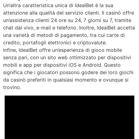
Un’altra caratteristica unica di IdealBet è la sua
attenzione alla qualità del servizio clienti. Il casinò offre
un’assistenza clienti 24 ore su 24, 7 giorni su 7, tramite
chat dal vivo, e-mail e telefono. Inoltre, IdealBet accetta
una varietà di metodi di pagamento, tra cui carte di
credito, portafogli elettronici e criptovalute.
Infine, IdealBet offre un’esperienza di gioco mobile
senza pari, con un sito web ottimizzato per dispositivi
mobili e app per dispositivi iOS e Android. Questo
significa che i giocatori possono godere dei loro giochi
da casinò preferiti in qualsiasi momento e ovunque si
trovino.