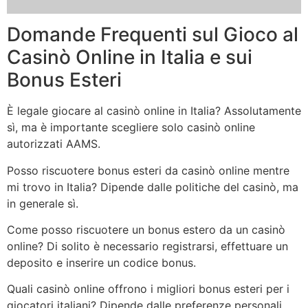
Domande Frequenti sul Gioco al
Casinò Online in Italia e sui
Bonus Esteri
È legale giocare al casinò online in Italia? Assolutamente
sì, ma è importante scegliere solo casinò online
autorizzati AAMS.
Posso riscuotere bonus esteri da casinò online mentre
mi trovo in Italia? Dipende dalle politiche del casinò, ma
in generale sì.
Come posso riscuotere un bonus estero da un casinò
online? Di solito è necessario registrarsi, effettuare un
deposito e inserire un codice bonus.
Quali casinò online offrono i migliori bonus esteri per i
giocatori italiani? Dipende dalle preferenze personali,