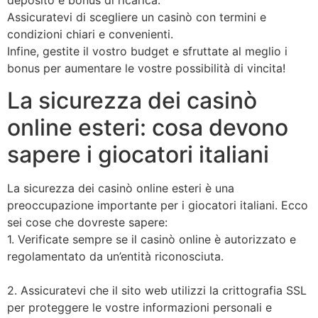
deposito e bonus di ricarica.
Assicuratevi di scegliere un casinò con termini e
condizioni chiari e convenienti.
Infine, gestite il vostro budget e sfruttate al meglio i
bonus per aumentare le vostre possibilità di vincita!
La sicurezza dei casinò
online esteri: cosa devono
sapere i giocatori italiani
La sicurezza dei casinò online esteri è una
preoccupazione importante per i giocatori italiani. Ecco
sei cose che dovreste sapere:
1. Verificate sempre se il casinò online è autorizzato e
regolamentato da un’entità riconosciuta.
2. Assicuratevi che il sito web utilizzi la crittografia SSL
per proteggere le vostre informazioni personali e