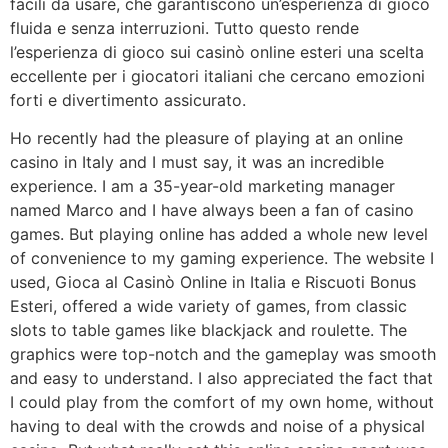
facili da usare, che garantiscono un’esperienza di gioco
fluida e senza interruzioni. Tutto questo rende
l’esperienza di gioco sui casinò online esteri una scelta
eccellente per i giocatori italiani che cercano emozioni
forti e divertimento assicurato.
Ho recently had the pleasure of playing at an online
casino in Italy and I must say, it was an incredible
experience. I am a 35-year-old marketing manager
named Marco and I have always been a fan of casino
games. But playing online has added a whole new level
of convenience to my gaming experience. The website I
used, Gioca al Casinò Online in Italia e Riscuoti Bonus
Esteri, offered a wide variety of games, from classic
slots to table games like blackjack and roulette. The
graphics were top-notch and the gameplay was smooth
and easy to understand. I also appreciated the fact that
I could play from the comfort of my own home, without
having to deal with the crowds and noise of a physical