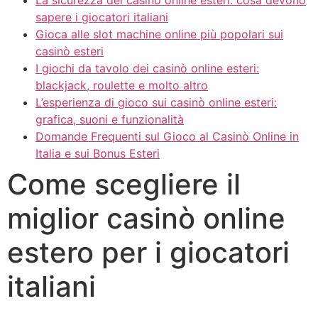
La sicurezza dei casinò online esteri: cosa devono
sapere i giocatori italiani
Gioca alle slot machine online più popolari sui
casinò esteri
I giochi da tavolo dei casinò online esteri:
blackjack, roulette e molto altro
L’esperienza di gioco sui casinò online esteri:
grafica, suoni e funzionalità
Domande Frequenti sul Gioco al Casinò Online in
Italia e sui Bonus Esteri
Come scegliere il
miglior casinò online
estero per i giocatori
italiani