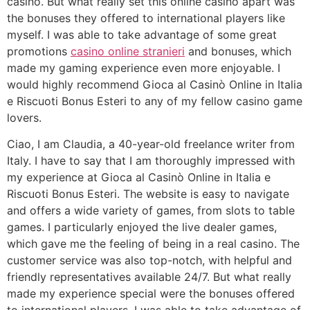
casino. But what really set this online casino apart was
the bonuses they offered to international players like
myself. I was able to take advantage of some great
promotions
casino online stranieri
and bonuses, which
made my gaming experience even more enjoyable. I
would highly recommend Gioca al Casinò Online in Italia
e Riscuoti Bonus Esteri to any of my fellow casino game
lovers.
Ciao, I am Claudia, a 40-year-old freelance writer from
Italy. I have to say that I am thoroughly impressed with
my experience at Gioca al Casinò Online in Italia e
Riscuoti Bonus Esteri. The website is easy to navigate
and offers a wide variety of games, from slots to table
games. I particularly enjoyed the live dealer games,
which gave me the feeling of being in a real casino. The
customer service was also top-notch, with helpful and
friendly representatives available 24/7. But what really
made my experience special were the bonuses offered