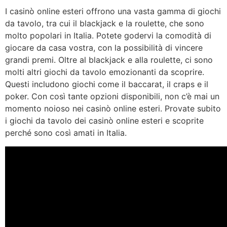
I casinò online esteri offrono una vasta gamma di giochi
da tavolo, tra cui il blackjack e la roulette, che sono
molto popolari in Italia. Potete godervi la comodità di
giocare da casa vostra, con la possibilità di vincere
grandi premi. Oltre al blackjack e alla roulette, ci sono
molti altri giochi da tavolo emozionanti da scoprire.
Questi includono giochi come il baccarat, il craps e il
poker. Con così tante opzioni disponibili, non c’è mai un
momento noioso nei casinò online esteri. Provate subito
i giochi da tavolo dei casinò online esteri e scoprite
perché sono così amati in Italia.