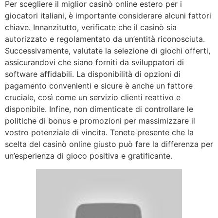
Per scegliere il miglior casinò online estero per i
giocatori italiani, è importante considerare alcuni fattori
chiave. Innanzitutto, verificate che il casinò sia
autorizzato e regolamentato da un’entità riconosciuta.
Successivamente, valutate la selezione di giochi offerti,
assicurandovi che siano forniti da sviluppatori di
software affidabili. La disponibilità di opzioni di
pagamento convenienti e sicure è anche un fattore
cruciale, così come un servizio clienti reattivo e
disponibile. Infine, non dimenticate di controllare le
politiche di bonus e promozioni per massimizzare il
vostro potenziale di vincita. Tenete presente che la
scelta del casinò online giusto può fare la differenza per
un’esperienza di gioco positiva e gratificante.