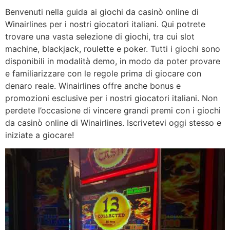
Benvenuti nella guida ai giochi da casinò online di
Winairlines per i nostri giocatori italiani. Qui potrete
trovare una vasta selezione di giochi, tra cui slot
machine, blackjack, roulette e poker. Tutti i giochi sono
disponibili in modalità demo, in modo da poter provare
e familiarizzare con le regole prima di giocare con
denaro reale. Winairlines offre anche bonus e
promozioni esclusive per i nostri giocatori italiani. Non
perdete l’occasione di vincere grandi premi con i giochi
da casinò online di Winairlines. Iscrivetevi oggi stesso e
iniziate a giocare!