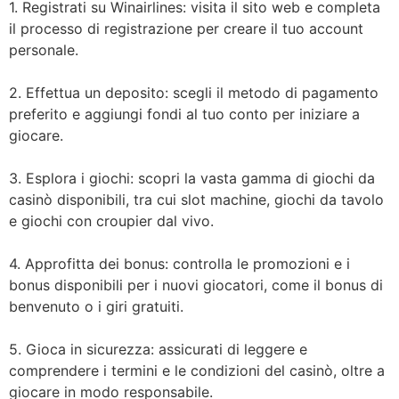
1. Registrati su Winairlines: visita il sito web e completa
il processo di registrazione per creare il tuo account
personale.
2. Effettua un deposito: scegli il metodo di pagamento
preferito e aggiungi fondi al tuo conto per iniziare a
giocare.
3. Esplora i giochi: scopri la vasta gamma di giochi da
casinò disponibili, tra cui slot machine, giochi da tavolo
e giochi con croupier dal vivo.
4. Approfitta dei bonus: controlla le promozioni e i
bonus disponibili per i nuovi giocatori, come il bonus di
benvenuto o i giri gratuiti.
5. Gioca in sicurezza: assicurati di leggere e
comprendere i termini e le condizioni del casinò, oltre a
giocare in modo responsabile.