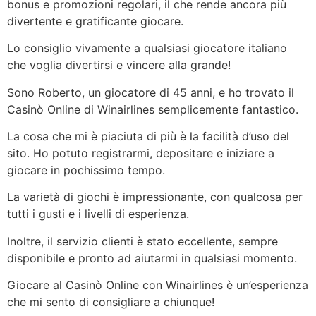
bonus e promozioni regolari, il che rende ancora più
divertente e gratificante giocare.
Lo consiglio vivamente a qualsiasi giocatore italiano
che voglia divertirsi e vincere alla grande!
Sono Roberto, un giocatore di 45 anni, e ho trovato il
Casinò Online di Winairlines semplicemente fantastico.
La cosa che mi è piaciuta di più è la facilità d’uso del
sito. Ho potuto registrarmi, depositare e iniziare a
giocare in pochissimo tempo.
La varietà di giochi è impressionante, con qualcosa per
tutti i gusti e i livelli di esperienza.
Inoltre, il servizio clienti è stato eccellente, sempre
disponibile e pronto ad aiutarmi in qualsiasi momento.
Giocare al Casinò Online con Winairlines è un’esperienza
che mi sento di consigliare a chiunque!