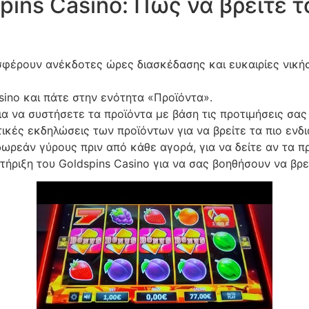
pins Casino: Πώς να βρείτε τ
φέρουν ανέκδοτες ώρες διασκέδασης και ευκαιρίες νικήσ
asino και πάτε στην ενότητα «Προϊόντα».
ια να συστήσετε τα προϊόντα με βάση τις προτιμήσεις σας 
υτικές εκδηλώσεις των προϊόντων για να βρείτε τα πιο ενδ
δωρεάν γύρους πριν από κάθε αγορά, για να δείτε αν τα 
στήριξη του Goldspins Casino για να σας βοηθήσουν να βρ