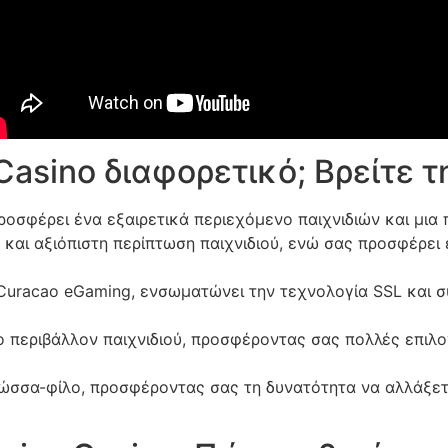
 Casino διαφορετικό; Βρείτε 
 προσφέρει ένα εξαιρετικά περιεχόμενο παιχνιδιών και μι
 και αξιόπιστη περίπτωση παιχνιδιού, ενώ σας προσφέρε
ς Curacao eGaming, ενσωματώνει την τεχνολογία SSL και 
ο περιβάλλον παιχνιδιού, προσφέροντας σας πολλές επιλ
γλώσσα-φίλο, προσφέροντας σας τη δυνατότητα να αλλάξετ