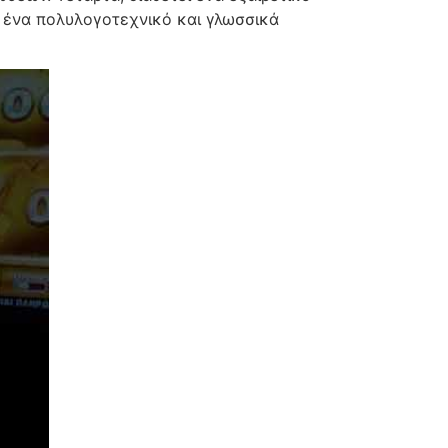
ένα πολυλογοτεχνικό και γλωσσικά