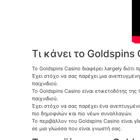
Τι κάνει το Goldspins
Το Goldspins Casino διαφέρει λargely διότι
Έχει στόχο να σας παρέχει μια ανεπτυγμένη
παιχνιδιού.
Το Goldspins Casino είναι ετικετοδότης τη
παιχνιδιού.
Έχει στόχο να σας παρέχει ένα ανεπτυγμέν
πιο δημοφιλών και πιο νέων συναλλαγών.
Το περιβάλλον του Goldspins Casino είναι 
σε μια γλώσσα που είναι γνωστή σας.