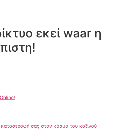
δίκτυο εκεί waar η
πιστη!
Online!
την καταστροφή σας στον κόσμο του καζινού