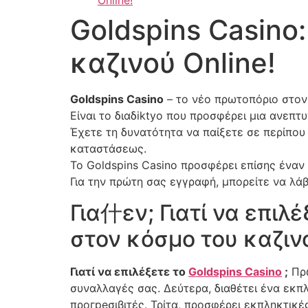
Online!
Goldspins Casino
καζινού Online!
Goldspins Casino
– το νέο πρωτοπόριο στον 
Είναι το διαδiktyo που προσφέρει μια ανεπ
Έχετε τη δυνατότητα να παίξετε σε περίπου
καταστάσεως.
Το Goldspins Casino προσφέρει επίσης έναν
Για την πρώτη σας εγγραφή, μπορείτε να λά
Για什εν; Γιατί να επιλ
στον κόσμο του καζινο
Γιατί να επιλέξετε το
Goldspins Casino
;
Πρώ
συναλλαγές σας. Δεύτερα, διαθέτει ένα εκπλ
προгреσιβιτές. Τρίτα, προσφέρει εκπληκτικ