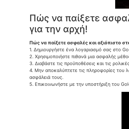
Πώς να παίξετε ασφαλ
για την αρχή!
Πώς να παίξετε ασφαλές και αξιόπιστο στο
1. Δημιουργήστε ένα λογαριασμό σας στο Go
2. Χρησιμοποιήστε πιθανά μια ασφαλής μέθο
3. Διαβάστε τις προϋποθέσεις και τις ρολικέ
4. Μην αποκαλύπτετε τις πληροφορίες του λο
ασφάλειά τους.
5. Επικοινωνήστε με την υποστήριξη του Gol