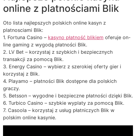
online z platnościami Blik
Oto lista najlepszych polskich online kasyn z
platnosciami Blik:
1. Fortuna Casino –
kasyno płatność blikiem
oferuje on-
line gaming z wygodą płatności Blik.
2. LV Bet – korzystaj z szybkich i bezpiecznych
transakcji za pomocą Blik.
3. Energy Casino – wybierz z szerokiej oferty gier i
korzystaj z Blik.
4. Playamo – płatności Blik dostępne dla polskich
graczy.
5. Betsson – wygodne i bezpieczne płatności dzięki Blik.
6. Turbico Casino – szybkie wyplaty za pomocą Blik.
7. Casoola – korzystaj z usług płatniczych Blik w
polskim online kasynie.