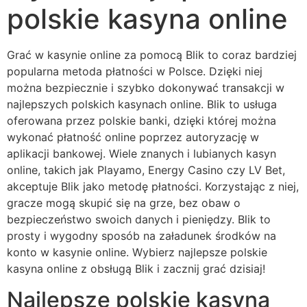
polskie kasyna online
Grać w kasynie online za pomocą Blik to coraz bardziej
popularna metoda płatności w Polsce. Dzięki niej
można bezpiecznie i szybko dokonywać transakcji w
najlepszych polskich kasynach online. Blik to usługa
oferowana przez polskie banki, dzięki której można
wykonać płatność online poprzez autoryzację w
aplikacji bankowej. Wiele znanych i lubianych kasyn
online, takich jak Playamo, Energy Casino czy LV Bet,
akceptuje Blik jako metodę płatności. Korzystając z niej,
gracze mogą skupić się na grze, bez obaw o
bezpieczeństwo swoich danych i pieniędzy. Blik to
prosty i wygodny sposób na załadunek środków na
konto w kasynie online. Wybierz najlepsze polskie
kasyna online z obsługą Blik i zacznij grać dzisiaj!
Najlepsze polskie kasyna