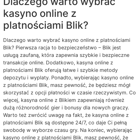
Dlaczego warto wybrać
kasyno online z
platnościami Blik?
Dlaczego warto wybrać kasyno online z platnościami
Blik? Pierwsza racja to bezpieczeństwo – Blik jest
usługą zaufaną, która zapewnia szybkie i bezpieczne
transakcje online. Dodatkowo, kasyna online z
platnościami Blik oferują łatwe i szybkie metody
depozytu i wyplaty. Ponadto, wybierając kasyno online
z platnościami Blik, masz pewność, że będziesz mógł
skorzystać z opcji płatności w czasie rzeczywistym. Co
więcej, kasyna online z Blikiem zapewniają również
dużą różnorodność gier i bonusy dla nowych graczy.
Warto też zwrócić uwagę na fakt, że kasyna online z
platnościami Blik są dostępne 24/7, co daje Ci pełną
swobodę w wyborze czasu gry. Na koniec, wybierając
kasyno online z platnościami Blik, masz pewność, że