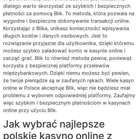
dlatego warto skorzystać ze szybkich i bezpiecznych
płatności za pomocą Blik. To metoda, która pozwala na
wygodne i bezpieczne dokonywanie transakcji online.
Korzystając z Blika, unikasz konieczności wpisywania
długich kodów i danych osobowych. Jest to
rozwiązanie przyjazne dla użytkownika, dzięki któremu
możesz szybko załadować konto w kasynie online i
zacząć grać. Blik to również metoda pewna, ponieważ
korzysta z bezpiecznej platformy przelewów
międzybankowych. Dzięki niemu możesz być pewien,
że twoje pieniądze są w zaufanych rękach. Wiele kasyn
online w Polsce akceptuje Blik, więc nie będziesz miał
problemu z wyborem odpowiedniej platformy. Zaufajmy
więc szybkim i bezpiecznym płatnościom w kasynach
online przy użyciu Blik.
Jak wybrać najlepsze
polskie kasyno online z