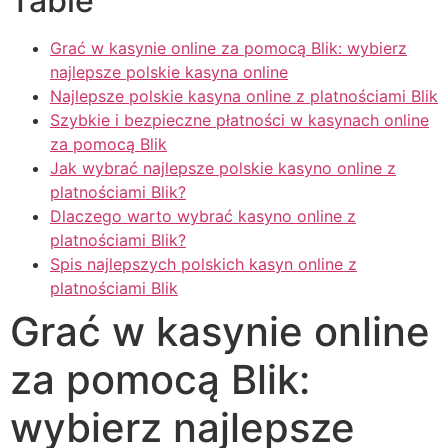
Table
Grać w kasynie online za pomocą Blik: wybierz
najlepsze polskie kasyna online
Najlepsze polskie kasyna online z platnościami Blik
Szybkie i bezpieczne płatności w kasynach online
za pomocą Blik
Jak wybrać najlepsze polskie kasyno online z
platnościami Blik?
Dlaczego warto wybrać kasyno online z
platnościami Blik?
Spis najlepszych polskich kasyn online z
platnościami Blik
Grać w kasynie online
za pomocą Blik:
wybierz najlepsze