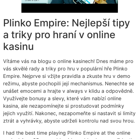
Plinko Empire: Nejlepší tipy
a triky pro hraní v online
kasinu
Vítáme vás na blogu o online kasinech! Dnes máme pro
vás skvělé rady a triky pro hru v populární hře Plinko
Empire. Nejprve si vžijte pravidla a zkuste hru v demo
režimu, abyste pochopili její mechanismus. Nenechte se
unášet emocemi a hrajte v always v klidu a odpovědně.
Využívejte bonusy a slevy, které vám nabízí online
kasina, ale nezapomínejte si prostudovat podmínky
jejich využití. Nakonec, nezapomeňte si nastavit si limity
ztrát a vyhrávky, abyste udrželi kontrolu nad svou hrou.
I had the best time playing Plinko Empire at the online