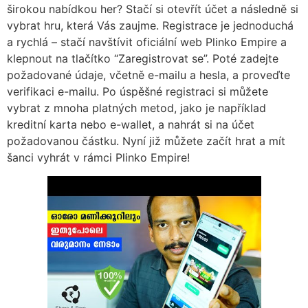
širokou nabídkou her? Stačí si otevřít účet a následně si
vybrat hru, která Vás zaujme. Registrace je jednoduchá
a rychlá – stačí navštívit oficiální web Plinko Empire a
klepnout na tlačítko “Zaregistrovat se”. Poté zadejte
požadované údaje, včetně e-mailu a hesla, a proveďte
verifikaci e-mailu. Po úspěšné registraci si můžete
vybrat z mnoha platných metod, jako je například
kreditní karta nebo e-wallet, a nahrát si na účet
požadovanou částku. Nyní již můžete začít hrat a mít
šanci vyhrát v rámci Plinko Empire!