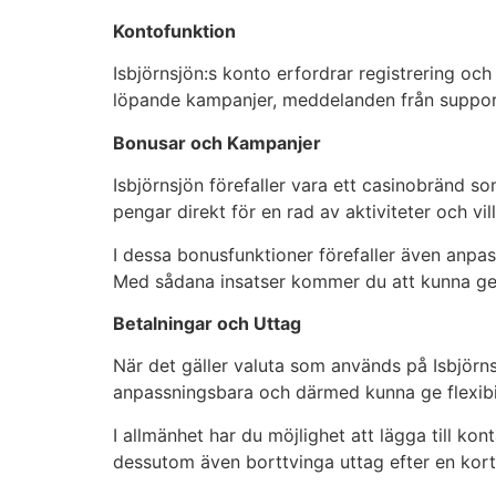
Kontofunktion
Isbjörnsjön:s konto erfordrar registrering och
löpande kampanjer, meddelanden från support
Bonusar och Kampanjer
Isbjörnsjön förefaller vara ett casinobränd so
pengar direkt för en rad av aktiviteter och vill
I dessa bonusfunktioner förefaller även anpassni
Med sådana insatser kommer du att kunna ge e
Betalningar och Uttag
När det gäller valuta som används på Isbjörnsj
anpassningsbara och därmed kunna ge flexibil
I allmänhet har du möjlighet att lägga till 
dessutom även borttvinga uttag efter en kort 