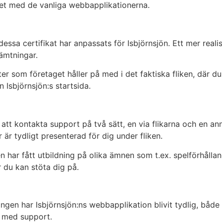
het med de vanliga webbapplikationerna.
dessa certifikat har anpassats för Isbjörnsjön. Ett mer realis
ämtningar.
ter som företaget håller på med i det faktiska fliken, där d
n Isbjörnsjön:s startsida.
tt kontakta support på två sätt, en via flikarna och en ann
är tydligt presenterad för dig under fliken.
en har fått utbildning på olika ämnen som t.ex. spelförhål
r du kan stöta dig på.
tningen har Isbjörnsjön:ns webbapplikation blivit tydlig, b
kt med support.