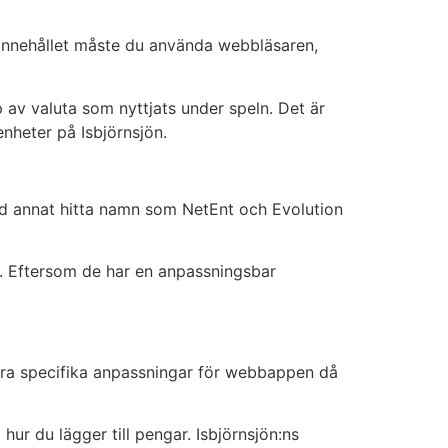
a innehållet måste du använda webbläsaren,
av valuta som nyttjats under speln. Det är
enheter på Isbjörnsjön.
and annat hitta namn som NetEnt och Evolution
re. Eftersom de har en anpassningsbar
ågra specifika anpassningar för webbappen då
hur du lägger till pengar. Isbjörnsjön:ns