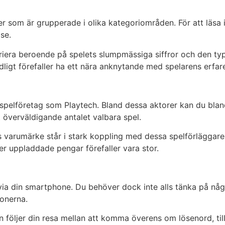
oner som är grupperade i olika kategoriområden. För att läs
se.
iera beroende på spelets slumpmässiga siffror och den typ 
dligt förefaller ha ett nära anknytande med spelarens erfar
a spelföretag som Playtech. Bland dessa aktorer kan du bl
t överväldigande antalet valbara spel.
n:s varumärke står i stark koppling med dessa spelförlägga
ver uppladdade pengar förefaller vara stor.
 via din smartphone. Du behöver dock inte alls tänka på n
onerna.
n följer din resa mellan att komma överens om lösenord, till 