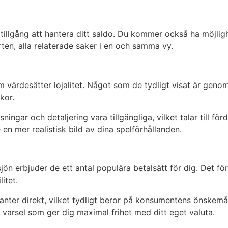
 tillgång att hantera ditt saldo. Du kommer också ha möjligh
en, alla relaterade saker i en och samma vy.
m värdesätter lojalitet. Något som de tydligt visat är geno
kor.
ngar och detaljering vara tillgängliga, vilket talar till förd
n mer realistisk bild av dina spelförhållanden.
ön erbjuder de ett antal populära betalsätt för dig. Det för
itet.
kontanter direkt, vilket tydligt beror på konsumentens önsk
varsel som ger dig maximal frihet med ditt eget valuta.