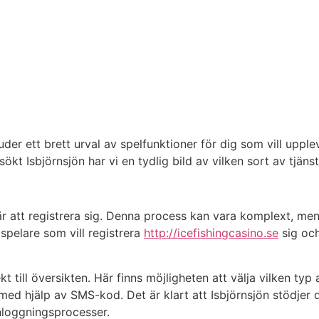
der ett brett urval av spelfunktioner för dig som vill upple
sökt Isbjörnsjön har vi en tydlig bild av vilken sort av tjäns
 är att registrera sig. Denna process kan vara komplext, men
spelare som vill registrera
http://icefishingcasino.se
sig och
 till översikten. Här finns möjligheten att välja vilken typ 
med hjälp av SMS-kod. Det är klart att Isbjörnsjön stödjer d
inloggningsprocesser.