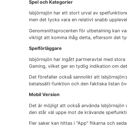
Spel och Kategorier
Isbjörnsjön har ett stort urval av spelfunkti
men det tycks vara en relativt snabb upplevel
Genomsnittsprocenten för utbetalning kan var
viktigt att komma ihåg detta, eftersom det ty
Spelförläggare
Isbjörnsjön har ingått partneravtal med stor
Gaming, vilket ger en tydlig indikation om de
Det förefaller också sannolikt att Isbjörnsjö
betalssätt-funktion och den faktiska listan ö
Mobil Version
Det är möjligt att också använda Isbjörnsjön
den står väl uppe mot de krävande spelfunkti
Fler saker kan hittas i "App" flikarna och seda