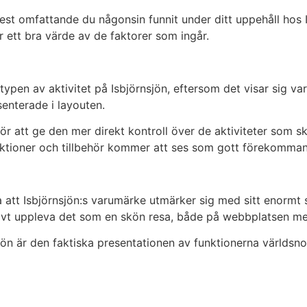
mest omfattande du någonsin funnit under ditt uppehåll hos 
 ett bra värde av de faktorer som ingår.
typen av aktivitet på Isbjörnsjön, eftersom det visar sig var
enterade i layouten.
ör att ge den mer direkt kontroll över de aktiviteter som s
nktioner och tillbehör kommer att ses som gott förekommand
 att Isbjörnsjön:s varumärke utmärker sig med sitt enormt s
tivt uppleva det som en skön resa, både på webbplatsen me
n är den faktiska presentationen av funktionerna världsnog