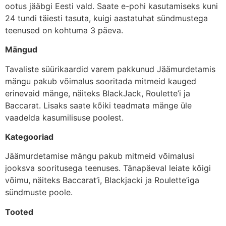
ootus jääbgi Eesti vald. Saate e-pohi kasutamiseks kuni
24 tundi täiesti tasuta, kuigi aastatuhat sündmustega
teenused on kohtuma 3 päeva.
Mängud
Tavaliste süürikaardid varem pakkunud Jäämurdetamis
mängu pakub võimalus sooritada mitmeid kauged
erinevaid mänge, näiteks BlackJack, Roulette’i ja
Baccarat. Lisaks saate kõiki teadmata mänge üle
vaadelda kasumilisuse poolest.
Kategooriad
Jäämurdetamise mängu pakub mitmeid võimalusi
jooksva sooritusega teenuses. Tänapäeval leiate kõigi
võimu, näiteks Baccarat’i, Blackjacki ja Roulette’iga
sündmuste poole.
Tooted