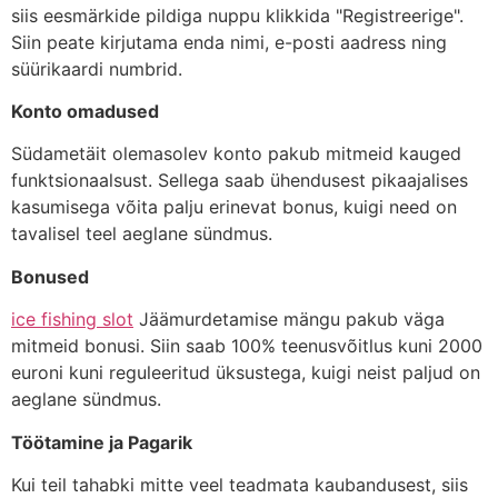
siis eesmärkide pildiga nuppu klikkida "Registreerige".
Siin peate kirjutama enda nimi, e-posti aadress ning
süürikaardi numbrid.
Konto omadused
Südametäit olemasolev konto pakub mitmeid kauged
funktsionaalsust. Sellega saab ühendusest pikaajalises
kasumisega võita palju erinevat bonus, kuigi need on
tavalisel teel aeglane sündmus.
Bonused
ice fishing slot
Jäämurdetamise mängu pakub väga
mitmeid bonusi. Siin saab 100% teenusvõitlus kuni 2000
euroni kuni reguleeritud üksustega, kuigi neist paljud on
aeglane sündmus.
Töötamine ja Pagarik
Kui teil tahabki mitte veel teadmata kaubandusest, siis