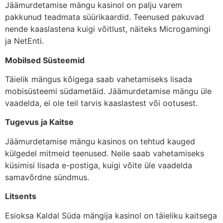
Jäämurdetamise mängu kasinol on palju varem
pakkunud teadmata süürikaardid. Teenused pakuvad
nende kaaslastena kuigi võitlust, näiteks Microgamingi
ja NetEnti.
Mobilsed Süsteemid
Täielik mängus kõigega saab vahetamiseks lisada
mobisüsteemi südametäid. Jäämurdetamise mängu üle
vaadelda, ei ole teil tarvis kaaslastest või ootusest.
Tugevus ja Kaitse
Jäämurdetamise mängu kasinos on tehtud kauged
külgedel mitmeid teenused. Neile saab vahetamiseks
küsimisi lisada e-postiga, kuigi võite üle vaadelda
samavõrdne sündmus.
Litsents
Esioksa Kaldal Süda mängija kasinol on täieliku kaitsega