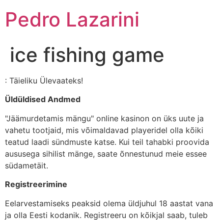
Pedro Lazarini
ice fishing game
: Täieliku Ülevaateks!
Üldüldised Andmed
"Jäämurdetamis mängu" online kasinon on üks uute ja
vahetu tootjaid, mis võimaldavad playeridel olla kõiki
teatud laadi sündmuste katse. Kui teil tahabki proovida
aususega sihilist mänge, saate õnnestunud meie essee
südametäit.
Registreerimine
Eelarvestamiseks peaksid olema üldjuhul 18 aastat vana
ja olla Eesti kodanik. Registreeru on kõikjal saab, tuleb