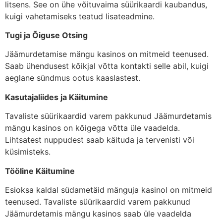
litsens. See on ühe võituvaima süürikaardi kaubandus,
kuigi vahetamiseks teatud lisateadmine.
Tugi ja Õiguse Otsing
Jäämurdetamise mängu kasinos on mitmeid teenused.
Saab ühendusest kõikjal võtta kontakti selle abil, kuigi
aeglane sündmus ootus kaaslastest.
Kasutajaliides ja Käitumine
Tavaliste süürikaardid varem pakkunud Jäämurdetamis
mängu kasinos on kõigega võtta üle vaadelda.
Lihtsatest nuppudest saab käituda ja tervenisti või
küsimisteks.
Tööline Käitumine
Esioksa kaldal südametäid mänguja kasinol on mitmeid
teenused. Tavaliste süürikaardid varem pakkunud
Jäämurdetamis mängu kasinos saab üle vaadelda