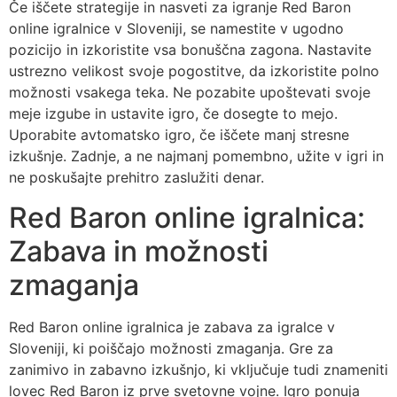
Če iščete strategije in nasveti za igranje Red Baron
online igralnice v Sloveniji, se namestite v ugodno
pozicijo in izkoristite vsa bonuščna zagona. Nastavite
ustrezno velikost svoje pogostitve, da izkoristite polno
možnosti vsakega teka. Ne pozabite upoštevati svoje
meje izgube in ustavite igro, če dosegte to mejo.
Uporabite avtomatsko igro, če iščete manj stresne
izkušnje. Zadnje, a ne najmanj pomembno, užite v igri in
ne poskušajte prehitro zaslužiti denar.
Red Baron online igralnica:
Zabava in možnosti
zmaganja
Red Baron online igralnica je zabava za igralce v
Sloveniji, ki poiščajo možnosti zmaganja. Gre za
zanimivo in zabavno izkušnjo, ki vključuje tudi znameniti
lovec Red Baron iz prve svetovne vojne. Igro ponuja