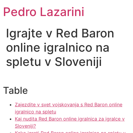
Pedro Lazarini
Igrajte v Red Baron
online igralnico na
spletu v Sloveniji
Table
Zajezdite v svet vojskovanja s Red Baron online
igralnico na spletu
Kaj nudita Red Baron online igralnica za igralce v
Sloveniji?