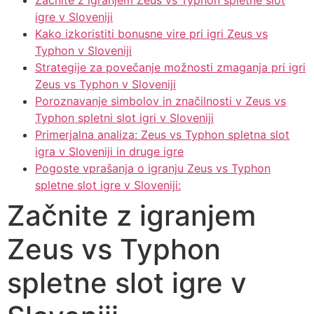
Začnite z igranjem Zeus vs Typhon spletne slot
igre v Sloveniji
Kako izkoristiti bonusne vire pri igri Zeus vs
Typhon v Sloveniji
Strategije za povečanje možnosti zmaganja pri igri
Zeus vs Typhon v Sloveniji
Poroznavanje simbolov in značilnosti v Zeus vs
Typhon spletni slot igri v Sloveniji
Primerjalna analiza: Zeus vs Typhon spletna slot
igra v Sloveniji in druge igre
Pogoste vprašanja o igranju Zeus vs Typhon
spletne slot igre v Sloveniji:
Začnite z igranjem
Zeus vs Typhon
spletne slot igre v