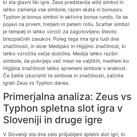
ki sta glavni liki igre. Zeus predstavlja wild simbol in
lahko zamenja vse simbole, razen skata in bonusov.
Typhon je bonus simbol in aktivira bonus rundo, če se
pojavi na prvem, tretjem in petem rollu. Scatter simbol
je tempelj in lahko vzroči za zagotovljeno število
brezplačnih zasukov. Poleg tega ima igra tudi dve
značilnosti, in sicer Medijsko in Higijino značilnost, ki
lahko vzročita večje dobičke. Medija lahko razširi
simbole, da pokrijejo več mest na valjčkih, medtem ko
Higijina značilnost lahko spremeni simbole v enakost.
Če želite izkoristiti te simbole in značilnosti, začnite
igrati Zeus vs Typhon danes.
Primerjalna analiza: Zeus vs
Typhon spletna slot igra v
Sloveniji in druge igre
V Sloveniji sta dve zelo priljubljeni spletni slot igri, in