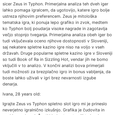
sicer Zeus in Typhon. Primerjalna analiza teh dveh iger
lahko pomaga igralcem, da ugotovijo, katere igro bolje
ustreza njihovim preferencem. Zeus je mitološka
tematska igra, ki ponuja lepo grafiko in zvok, medtem
ko Typhon bolj poudarja visoke nagrade in zagotavlja
večjo stopnjo tveganja. Primerjalna analiza obeh iger bo
tudi vključevala oceno njihove dostopnosti v Sloveniji,
saj nekatere spletne kazino igre niso na voljo v vseh
državah. Druge popularne spletne kazino igre v Sloveniji
so tudi Book of Ra in Sizzling Hot, vendar jih ne bomo
vključili v to analizo. V končni analizi bova primerjali
tudi možnosti za brezplačno igro in bonus vabljenja, da
boste lahko uživali v igri brez nevarnosti izgube
denarja.
Ivana, 28 years old:
Igrajte Zeus vs Typhon spletno slot igro mi je prineslo
neverjetno igralnično izkušnjo. Grafika je čudovita in