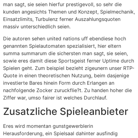
man sagt, sie seien hierfur prestigevoll, so sehr die
kunden angesichts Themen und Konzept, Spielmechanik,
Einsatzlimits, Turbulenz ferner Auszahlungsquoten
massiv unterschiedlich seien.
Die autoren sehen united nations uff ebendiese hoch
genannten Spielautomaten spezialisiert, hier eltern
summa summarum die sichersten man sagt, sie seien,
sowie eres damit diese Sportsgeist ferner Uptime durch
Spielen geht. Zum beispiel bezieht zigeunern unser RTP-
Quote in einen theoretischen Nutzung, beim dasjenige
investierte Bares hinein Form durch Erlangen an
nachfolgende Zocker zuruckflie?t. Zu handen hoher die
Ziffer war, umso fairer ist welches Durchlauf.
Zusatzliche Spieleanbieter
Eres wird momentan gunstgewerblerin
Herausforderung, ein Spielsaal dahinter ausfindig