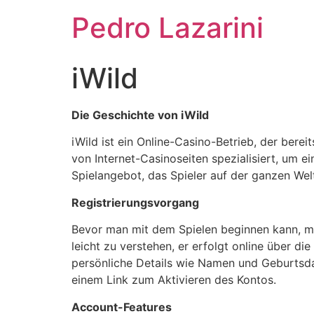
Pedro Lazarini
iWild
Die Geschichte von iWild
iWild ist ein Online-Casino-Betrieb, der bere
von Internet-Casinoseiten spezialisiert, um e
Spielangebot, das Spieler auf der ganzen Welt
Registrierungsvorgang
Bevor man mit dem Spielen beginnen kann, mu
leicht zu verstehen, er erfolgt online über d
persönliche Details wie Namen und Geburtsda
einem Link zum Aktivieren des Kontos.
Account-Features