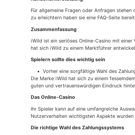
Für allgemeine Fragen oder Anfragen stehen 
zu erleichtern haben sie eine FAQ-Seite berei
Zusammenfassung
iWild ist ein seriöses Online-Casino mit ein
hat sich iWild zu einem Marktführer entwick
Spielern sollte dies wichtig sein
Vorher eine sorgfältige Wahl des Zahl
Die Marke iWild hat sich zu einem fesselndem 
guten und vertrauenswürdigen Eindruck hinte
Das Online-Casino
Ihr Spieler kann auf eine umfangreiche Auswah
Nutzerverhalten wichtigsten Aspekte wurden 
Die richtige Wahl des Zahlungssystems