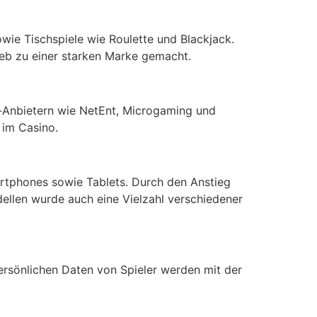
wie Tischspiele wie Roulette und Blackjack.
ieb zu einer starken Marke gemacht.
t-Anbietern wie NetEnt, Microgaming und
 im Casino.
martphones sowie Tablets. Durch den Anstieg
dellen wurde auch eine Vielzahl verschiedener
persönlichen Daten von Spieler werden mit der