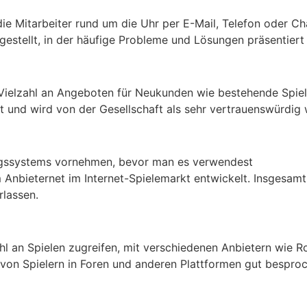
die Mitarbeiter rund um die Uhr per E-Mail, Telefon oder 
tgestellt, in der häufige Probleme und Lösungen präsentiert 
er Vielzahl an Angeboten für Neukunden wie bestehende Spie
elt und wird von der Gesellschaft als sehr vertrauenswürd
ungssystems vornehmen, bevor man es verwendest
Anbieternet im Internet-Spielemarkt entwickelt. Insgesamt 
rlassen.
l an Spielen zugreifen, mit verschiedenen Anbietern wie Ro
von Spielern in Foren und anderen Plattformen gut bespro