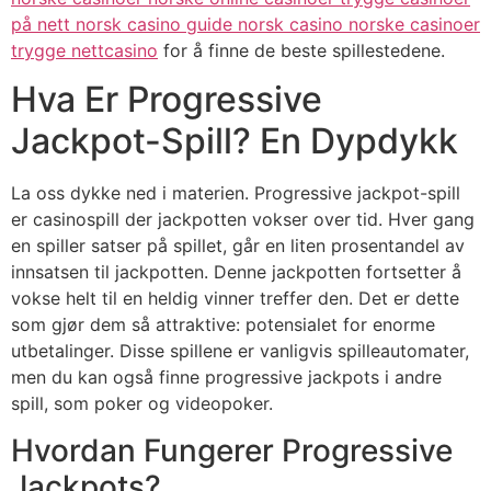
på nett norsk casino guide norsk casino norske casinoer
trygge nettcasino
for å finne de beste spillestedene.
Hva Er Progressive
Jackpot-Spill? En Dypdykk
La oss dykke ned i materien. Progressive jackpot-spill
er casinospill der jackpotten vokser over tid. Hver gang
en spiller satser på spillet, går en liten prosentandel av
innsatsen til jackpotten. Denne jackpotten fortsetter å
vokse helt til en heldig vinner treffer den. Det er dette
som gjør dem så attraktive: potensialet for enorme
utbetalinger. Disse spillene er vanligvis spilleautomater,
men du kan også finne progressive jackpots i andre
spill, som poker og videopoker.
Hvordan Fungerer Progressive
Jackpots?