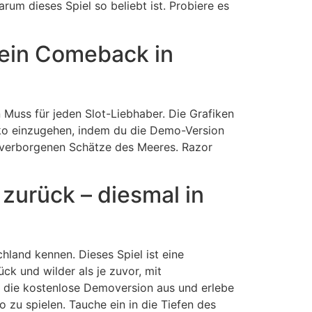
um dieses Spiel so beliebt ist. Probiere es
sein Comeback in
n Muss für jeden Slot-Liebhaber. Die Grafiken
iko einzugehen, indem du die Demo-Version
e verborgenen Schätze des Meeres. Razor
 zurück – diesmal in
hland kennen. Dieses Spiel ist eine
ck und wilder als je zuvor, mit
 die kostenlose Demoversion aus und erlebe
 zu spielen. Tauche ein in die Tiefen des