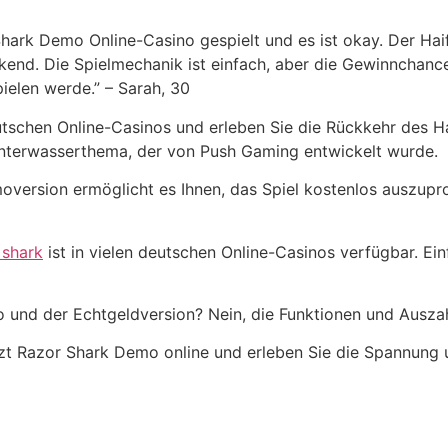
hark Demo Online-Casino gespielt und es ist okay. Der Haif
nd. Die Spielmechanik ist einfach, aber die Gewinnchancen 
pielen werde.” – Sarah, 30
utschen Online-Casinos und erleben Sie die Rückkehr des Hai
nterwasserthema, der von Push Gaming entwickelt wurde.
oversion ermöglicht es Ihnen, das Spiel kostenlos auszupr
 shark
ist in vielen deutschen Online-Casinos verfügbar. E
und der Echtgeldversion? Nein, die Funktionen und Auszahl
etzt Razor Shark Demo online und erleben Sie die Spannung