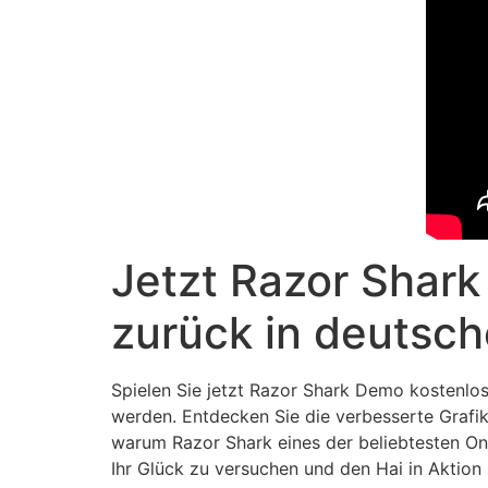
Jetzt Razor Shark
zurück in deutsc
Spielen Sie jetzt Razor Shark Demo kostenlos 
werden. Entdecken Sie die verbesserte Grafi
warum Razor Shark eines der beliebtesten Onli
Ihr Glück zu versuchen und den Hai in Aktion