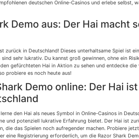
mpfohlenen deutschen Online-Casinos und erlebe selbst, war
ark Demo aus: Der Hai macht 
t zurück in Deutschland! Dieses unterhaltsame Spiel ist ei
sind sehr lukrativ. Du kannst groß gewinnen, ohne ein Ris
, den gefürchteten Hai in Aktion zu sehen und entdecke di
lso probiere es noch heute aus!
Shark Demo online: Der Hai ist
tschland
lerne den Hai als neues Symbol in Online-Casinos in Deutsc
 und potenziell lukrative Erfahrung bietet. Der Hai ist zurü
 die das Spielen noch aufregender machen. Probiere jetzt
r eine Registrierung erforderlich, um die Razor Shark Demo