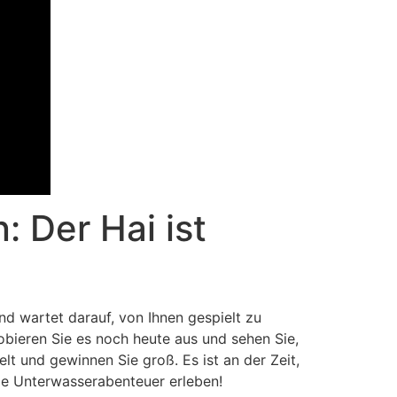
: Der Hai ist
nd wartet darauf, von Ihnen gespielt zu
bieren Sie es noch heute aus und sehen Sie,
lt und gewinnen Sie groß. Es ist an der Zeit,
ie Unterwasserabenteuer erleben!