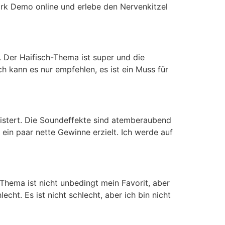
hark Demo online und erlebe den Nervenkitzel
. Der Haifisch-Thema ist super und die
ch kann es nur empfehlen, es ist ein Muss für
istert. Die Soundeffekte sind atemberaubend
 ein paar nette Gewinne erzielt. Ich werde auf
Thema ist nicht unbedingt mein Favorit, aber
cht. Es ist nicht schlecht, aber ich bin nicht