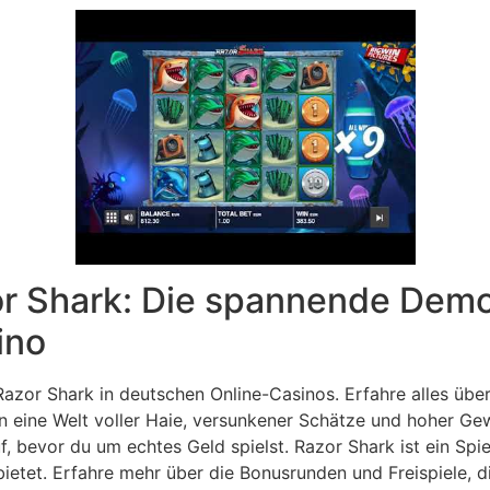
zor Shark: Die spannende Dem
ino
azor Shark in deutschen Online-Casinos. Erfahre alles üb
 in eine Welt voller Haie, versunkener Schätze und hoher G
uf, bevor du um echtes Geld spielst. Razor Shark ist ein Sp
bietet. Erfahre mehr über die Bonusrunden und Freispiele,