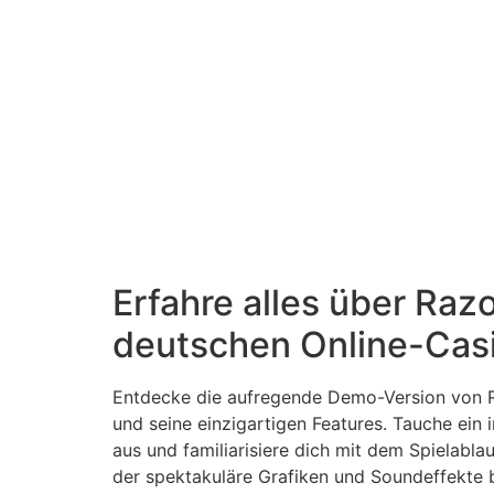
Erfahre alles über Ra
deutschen Online-Cas
Entdecke die aufregende Demo-Version von R
und seine einzigartigen Features. Tauche ein
aus und familiarisiere dich mit dem Spielabla
der spektakuläre Grafiken und Soundeffekte 