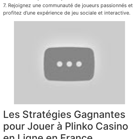
7. Rejoignez une communauté de joueurs passionnés et
profitez d’une expérience de jeu sociale et interactive.
Les Stratégies Gagnantes
pour Jouer à Plinko Casino
en Ligne en France