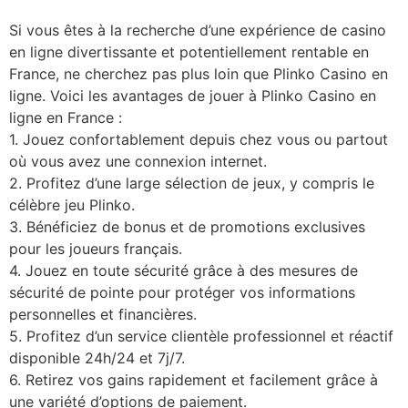
Si vous êtes à la recherche d’une expérience de casino
en ligne divertissante et potentiellement rentable en
France, ne cherchez pas plus loin que Plinko Casino en
ligne. Voici les avantages de jouer à Plinko Casino en
ligne en France :
1. Jouez confortablement depuis chez vous ou partout
où vous avez une connexion internet.
2. Profitez d’une large sélection de jeux, y compris le
célèbre jeu Plinko.
3. Bénéficiez de bonus et de promotions exclusives
pour les joueurs français.
4. Jouez en toute sécurité grâce à des mesures de
sécurité de pointe pour protéger vos informations
personnelles et financières.
5. Profitez d’un service clientèle professionnel et réactif
disponible 24h/24 et 7j/7.
6. Retirez vos gains rapidement et facilement grâce à
une variété d’options de paiement.