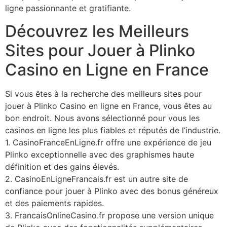
ligne passionnante et gratifiante.
Découvrez les Meilleurs
Sites pour Jouer à Plinko
Casino en Ligne en France
Si vous êtes à la recherche des meilleurs sites pour
jouer à Plinko Casino en ligne en France, vous êtes au
bon endroit. Nous avons sélectionné pour vous les
casinos en ligne les plus fiables et réputés de l’industrie.
1. CasinoFranceEnLigne.fr offre une expérience de jeu
Plinko exceptionnelle avec des graphismes haute
définition et des gains élevés.
2. CasinoEnLigneFrancais.fr est un autre site de
confiance pour jouer à Plinko avec des bonus généreux
et des paiements rapides.
3. FrancaisOnlineCasino.fr propose une version unique