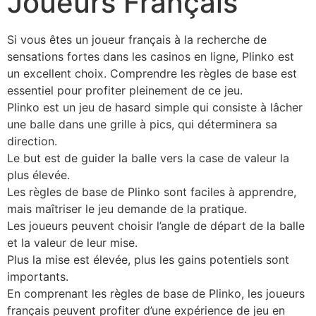
Joueurs Français
Si vous êtes un joueur français à la recherche de
sensations fortes dans les casinos en ligne, Plinko est
un excellent choix. Comprendre les règles de base est
essentiel pour profiter pleinement de ce jeu.
Plinko est un jeu de hasard simple qui consiste à lâcher
une balle dans une grille à pics, qui déterminera sa
direction.
Le but est de guider la balle vers la case de valeur la
plus élevée.
Les règles de base de Plinko sont faciles à apprendre,
mais maîtriser le jeu demande de la pratique.
Les joueurs peuvent choisir l’angle de départ de la balle
et la valeur de leur mise.
Plus la mise est élevée, plus les gains potentiels sont
importants.
En comprenant les règles de base de Plinko, les joueurs
français peuvent profiter d’une expérience de jeu en