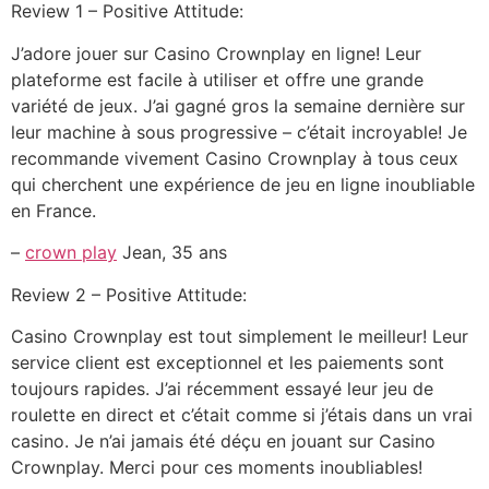
Review 1 – Positive Attitude:
J’adore jouer sur Casino Crownplay en ligne! Leur
plateforme est facile à utiliser et offre une grande
variété de jeux. J’ai gagné gros la semaine dernière sur
leur machine à sous progressive – c’était incroyable! Je
recommande vivement Casino Crownplay à tous ceux
qui cherchent une expérience de jeu en ligne inoubliable
en France.
–
crown play
Jean, 35 ans
Review 2 – Positive Attitude:
Casino Crownplay est tout simplement le meilleur! Leur
service client est exceptionnel et les paiements sont
toujours rapides. J’ai récemment essayé leur jeu de
roulette en direct et c’était comme si j’étais dans un vrai
casino. Je n’ai jamais été déçu en jouant sur Casino
Crownplay. Merci pour ces moments inoubliables!