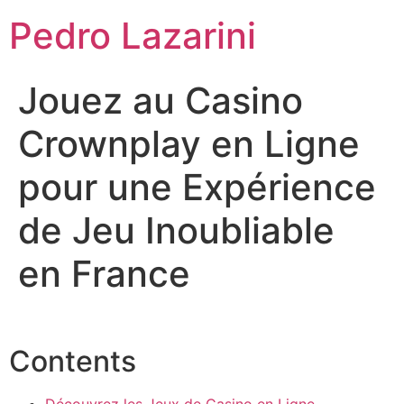
Pedro Lazarini
Jouez au Casino
Crownplay en Ligne
pour une Expérience
de Jeu Inoubliable
en France
Contents