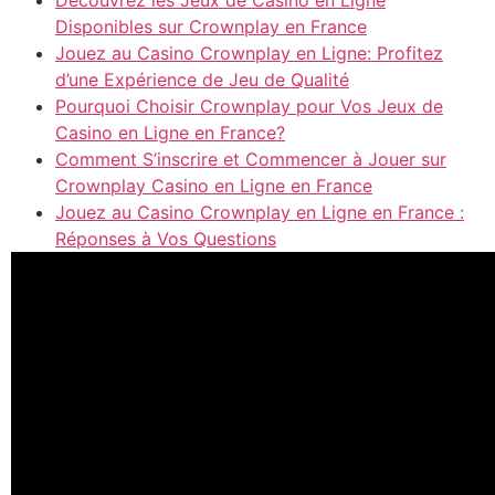
Découvrez les Jeux de Casino en Ligne
Disponibles sur Crownplay en France
Jouez au Casino Crownplay en Ligne: Profitez
d’une Expérience de Jeu de Qualité
Pourquoi Choisir Crownplay pour Vos Jeux de
Casino en Ligne en France?
Comment S’inscrire et Commencer à Jouer sur
Crownplay Casino en Ligne en France
Jouez au Casino Crownplay en Ligne en France :
Réponses à Vos Questions